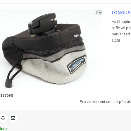
LONGUS 
rychloupín
reflexní p
barva: še
123g
 177098
Pro zobrazení cen se přihlaš
dem