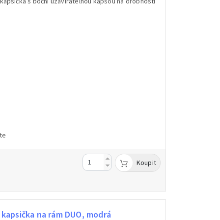
kapsička s boční uzavíratelnou kapsou na drobnosti
te
Koupit
kapsička na rám DUO, modrá