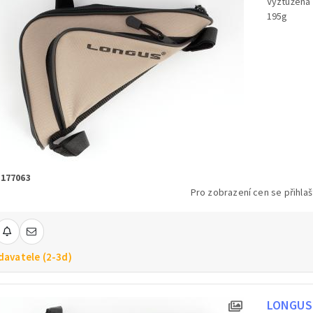
Vyztužená 
195g
 177063
Pro zobrazení cen se přihlaš
davatele (2-3d)
LONGUS 