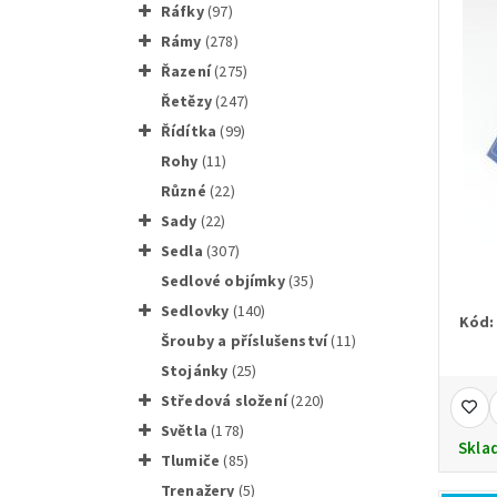
ráfky
(97)
rámy
(278)
řazení
(275)
řetězy
(247)
řídítka
(99)
rohy
(11)
různé
(22)
sady
(22)
sedla
(307)
sedlové objímky
(35)
sedlovky
(140)
Kód:
Šrouby a příslušenství
(11)
stojánky
(25)
středová složení
(220)
světla
(178)
Skla
tlumiče
(85)
trenažery
(5)