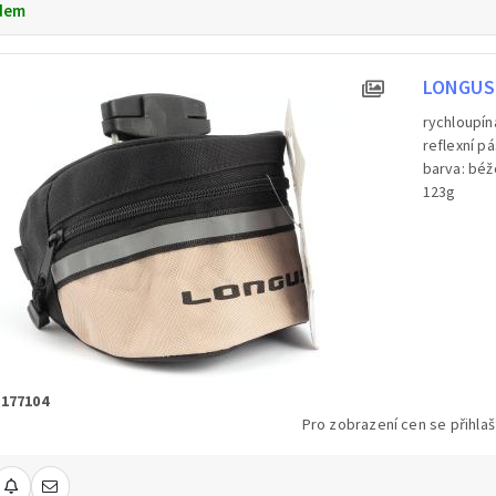
dem
LONGUS 
rychloupín
reflexní p
barva: bé
123g
 177104
Pro zobrazení cen se přihlaš