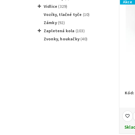
Akce
vidlice
(329)
vozíky, tlačné tyče
(10)
zámky
(92)
zapletená kola
(103)
zvonky, houkačky
(40)
Kód:
Skla