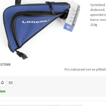
Vyztužená 
drobnosti
upevnění 
barva: mo
210g
 177105
Pro zobrazení cen se přihlaš
dem