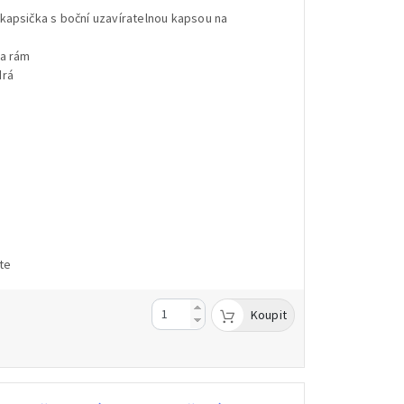
kapsička s boční uzavíratelnou kapsou na
.
na rám
drá
te
Koupit