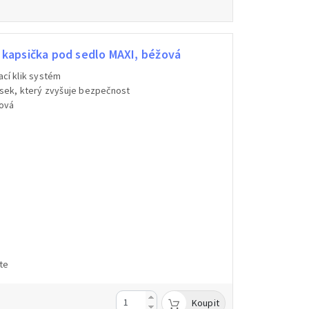
kapsička pod sedlo MAXI, béžová
ací klik systém
ásek, který zvyšuje bezpečnost
žová
te
Koupit