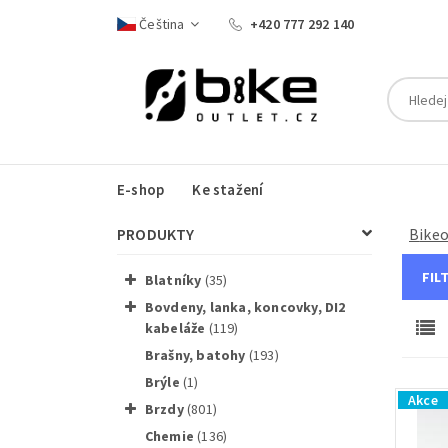
Čeština
+420 777 292 140
E-shop
Ke stažení
PRODUKTY
Bike
Fil
blatníky
(35)
bovdeny, lanka, koncovky, DI2
kabeláže
(119)
brašny, batohy
(193)
brýle
(1)
Akce
brzdy
(801)
chemie
(136)