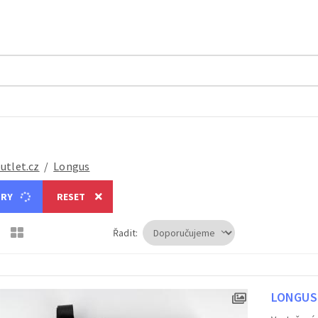
outlet.cz
/
Longus
try
Reset
Řadit:
LONGUS 