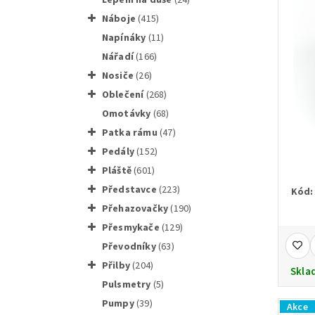
náboje
(415)
napínáky
(11)
nářadí
(166)
nosiče
(26)
oblečení
(268)
omotávky
(68)
patka rámu
(47)
pedály
(152)
pláště
(601)
představce
(223)
Kód:
přehazovačky
(190)
přesmykače
(129)
převodníky
(63)
přilby
(204)
Skla
pulsmetry
(5)
pumpy
(39)
Akce