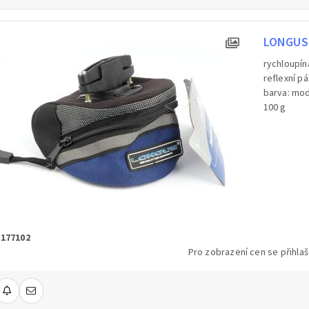
LONGUS 
rychloupín
reflexní p
barva: mo
100 g
 177102
Pro zobrazení cen se přihlaš