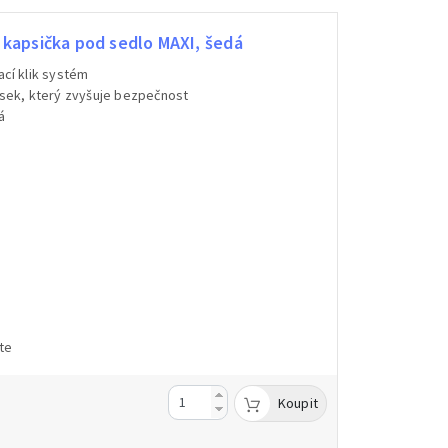
kapsička pod sedlo MAXI, šedá
ací klik systém
ásek, který zvyšuje bezpečnost
dá
te
Koupit