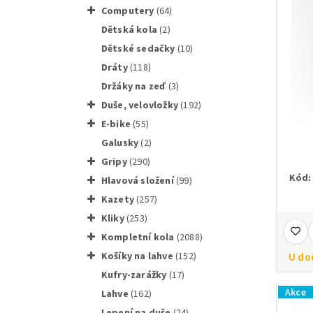
computery
(64)
dětská kola
(2)
dětské sedačky
(10)
dráty
(118)
držáky na zeď
(3)
duše, velovložky
(192)
e-bike
(55)
galusky
(2)
gripy
(290)
Kód:
hlavová složení
(99)
kazety
(257)
kliky
(253)
Kompletní kola
(2088)
košíky na lahve
(152)
U do
kufry-zarážky
(17)
Akce
lahve
(162)
lepení na duše
(24)