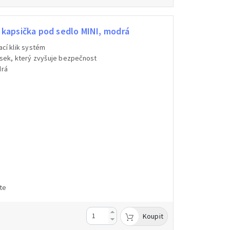
kapsička pod sedlo MINI, modrá
ací klik systém
ásek, který zvyšuje bezpečnost
drá
te
Koupit