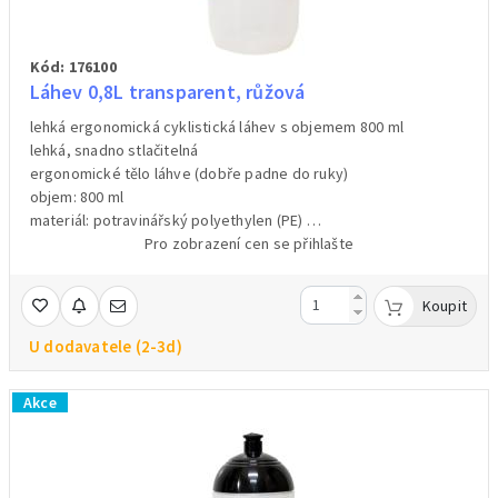
Kód: 176100
Láhev 0,8L transparent, růžová
lehká ergonomická cyklistická láhev s objemem 800 ml
lehká, snadno stlačitelná
ergonomické tělo láhve (dobře padne do ruky)
objem: 800 ml
materiál: potravinářský polyethylen (PE)
hmotnost:85 g
Pro zobrazení cen se přihlašte
Koupit
U dodavatele (2-3d)
Akce