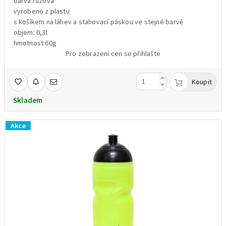
barva:růžová
vyrobeno z plastu
s košíkem na láhev a stahovací páskou ve stejné barvě
objem: 0,3l
hmotnost:60g
Pro zobrazení cen se přihlašte
Koupit
Skladem
Akce