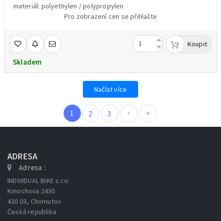
materiál: polyethylen / polypropylen
Pro zobrazení cen se přihlašte
Koupit
Skladem
Načíst více
›
»
1
2
3
ADRESA
Adresa :
INDIVIDUAL BIKE s.r.o.
Kmochova 2430
430 03, Chomutov
Česká republika