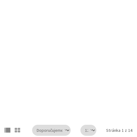
VENTURA KIDS PBO 300 Horse dětská láhev na vodu
ELITE láhev JET PLUS černá/šedé logo 550ml
M-WAVE PBO 550 láhev na vodu
Stránka 1 z 14