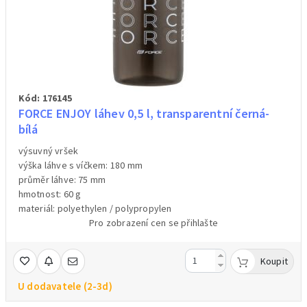
Kód: 176145
FORCE ENJOY láhev 0,5 l, transparentní černá-
bílá
výsuvný vršek
výška láhve s víčkem: 180 mm
průměr láhve: 75 mm
hmotnost: 60 g
materiál: polyethylen / polypropylen
Pro zobrazení cen se přihlašte
Koupit
U dodavatele (2-3d)