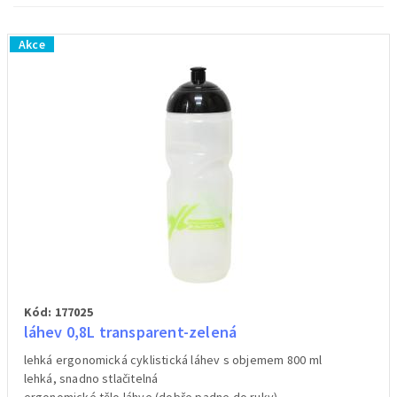
Akce
Kód: 177025
láhev 0,8L transparent-zelená
lehká ergonomická cyklistická láhev s objemem 800 ml
lehká, snadno stlačitelná
ergonomické tělo láhve (dobře padne do ruky)