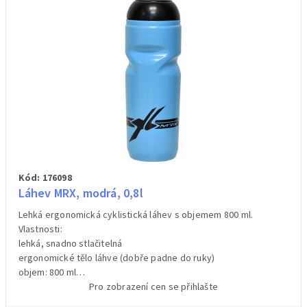
Kód: 176098
Láhev MRX, modrá, 0,8l
Lehká ergonomická cyklistická láhev s objemem 800 ml.
Vlastnosti:
lehká, snadno stlačitelná
ergonomické tělo láhve (dobře padne do ruky)
objem: 800 ml
materiál: potravinářský polyethylen (PE)
Pro zobrazení cen se přihlašte
hmotnost:85 g