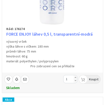
Kód: 176174
FORCE ENJOY láhev 0,5 l, transparentní-modrá
výsuvný vršek
výška láhve s víčkem: 180 mm
průměr láhve: 75 mm
hmotnost: 60 g
materiál: polyethylen / polypropylen
Pro zobrazení cen se přihlašte
Koupit
Skladem
Akce