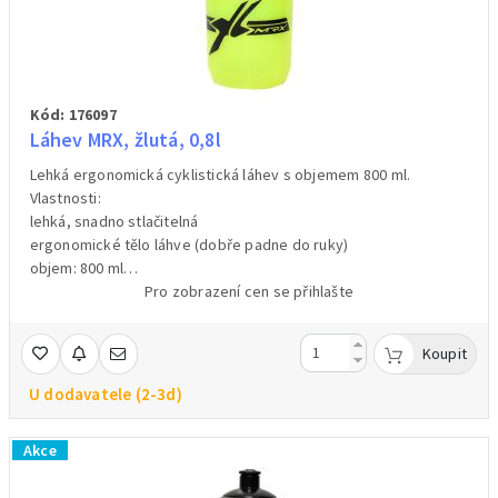
Kód: 176097
Láhev MRX, žlutá, 0,8l
Lehká ergonomická cyklistická láhev s objemem 800 ml.
Vlastnosti:
lehká, snadno stlačitelná
ergonomické tělo láhve (dobře padne do ruky)
objem: 800 ml
materiál: potravinářský polyethylen (PE)
Pro zobrazení cen se přihlašte
hmotnost:85 g
Koupit
U dodavatele (2-3d)
Akce