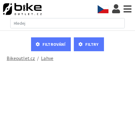
Filtrování
Filtry
Bikeoutlet.cz
/
lahve
Elite KEBEA láhev 550 ml, průhledná