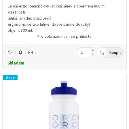
Lehká ergonomická cyklistická láhev s objemem 800 ml.
Vlastnosti:
lehká, snadno stlačitelná
ergonomické tělo láhve (dobře padne do ruky)
objem: 800 ml
materiál: potravinářský polyethylen (PE)
Pro zobrazení cen se přihlašte
hmotnost:85 g
Koupit
Skladem
Akce