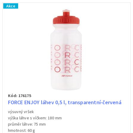
Akce
Kód: 176175
FORCE ENJOY láhev 0,5 l, transparentní-červená
výsuvný vršek
výška láhve s víčkem: 180 mm
průměr láhve: 75 mm
hmotnost: 60 g