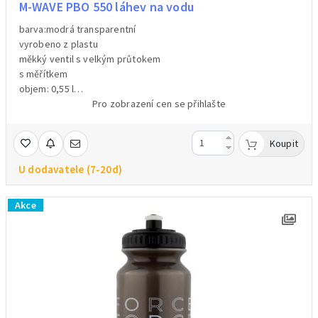
M-WAVE PBO 550 láhev na vodu
barva:modrá transparentní
vyrobeno z plastu
měkký ventil s velkým průtokem
s měřítkem
objem: 0,55 l
hmotnost: 60 g
Pro zobrazení cen se přihlašte
Koupit
U dodavatele (7-20d)
Akce