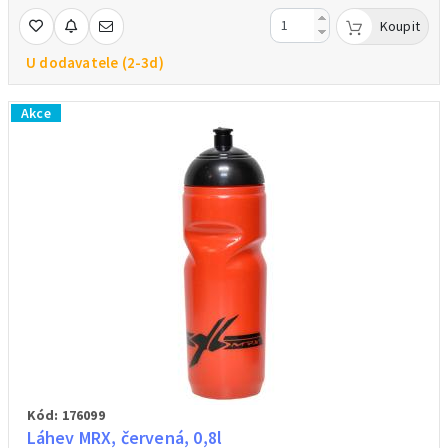
Koupit
U dodavatele (2-3d)
Akce
Kód: 176099
Láhev MRX, červená, 0,8l