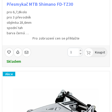
Přesmykač MTB Shimano FD-TZ30
pro 6,7,8kolo
pro 3 převodník
objímka 28,6mm
spodní tah
barva černá
hmotnost 142g /váženo /
Pro zobrazení cen se přihlašte
Koupit
Skladem
Akce