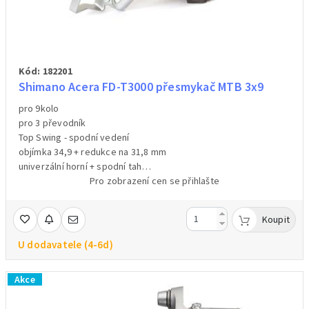
Kód: 182201
Shimano Acera FD-T3000 přesmykač MTB 3x9
pro 9kolo
pro 3 převodník
Top Swing - spodní vedení
objímka 34,9 + redukce na 31,8 mm
univerzální horní + spodní tah
barva černá
Pro zobrazení cen se přihlašte
hmotnost 195g /váženo /
Koupit
U dodavatele (4-6d)
Akce