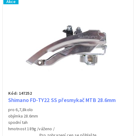
Akce
Kód: 147252
Shimano FD-TY22 SS přesmykač MTB 28.6mm
pro 6,7,8kolo
objímka 28.6mm
spodní tah
hmotnost 189g /váženo /
Pro zobrazení cen se přihlašte