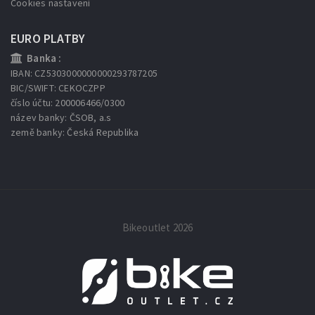
Cookies nastavení
EURO PLATBY
Banka :
IBAN: CZ5303000000000293787205
BIC/SWIFT: CEKOCZPP
číslo účtu: 200006466/0300
název banky: ČSOB, a.s
země banky: Česká Republika
Bikeoutlet 2026