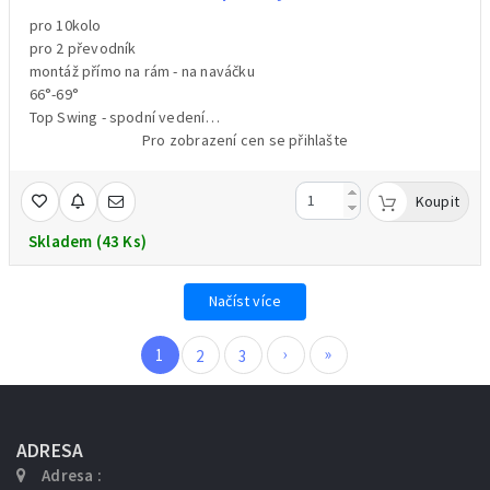
pro 10kolo
pro 2 převodník
montáž přímo na rám - na naváčku
66°-69°
Top Swing - spodní vedení
univerzální horní + spodní tah
Pro zobrazení cen se přihlašte
barva černá
hmotnost 119g /váženo/
Koupit
Skladem (43 Ks)
Načíst více
›
»
1
2
3
ADRESA
Adresa :