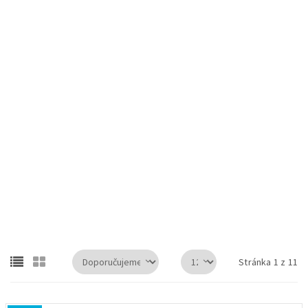
Shimano Altus FD-M370 přesmykač MTB 3x9 Top Swing
Shimano Tourney FD-A073 přesmykač silniční 3x7
Stránka 1 z 11