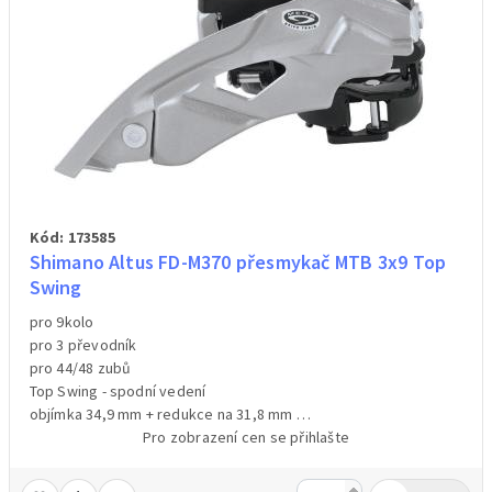
Kód: 173585
Shimano Altus FD-M370 přesmykač MTB 3x9 Top
Swing
pro 9kolo
pro 3 převodník
pro 44/48 zubů
Top Swing - spodní vedení
objímka 34,9 mm + redukce na 31,8 mm
univerzální - horní + spodní tah
Pro zobrazení cen se přihlašte
barva stříbrná
hmotnost 200 g /váženo/