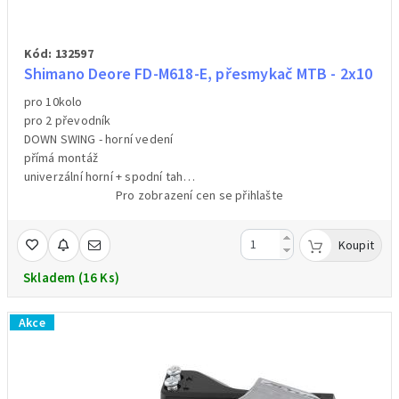
Kód: 132597
Shimano Deore FD-M618-E, přesmykač MTB - 2x10
pro 10kolo
pro 2 převodník
DOWN SWING - horní vedení
přímá montáž
univerzální horní + spodní tah
barva černá
Pro zobrazení cen se přihlašte
Koupit
Skladem (16 Ks)
Akce