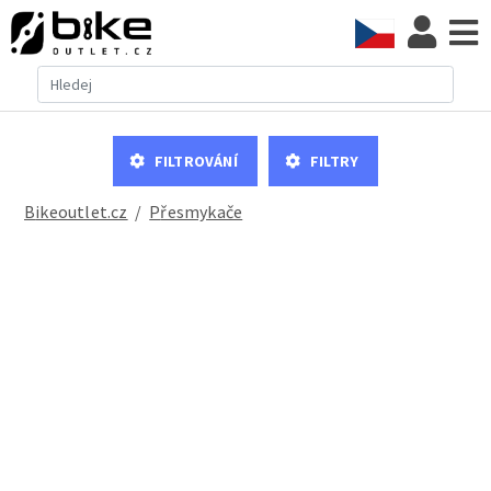
Filtrování
Filtry
Bikeoutlet.cz
/
přesmykače
Objímka na přesmykač průměr 34,9mm, barva černá