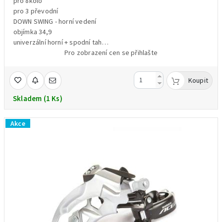
pro 8kolo
pro 3 převodní
DOWN SWING - horní vedení
objímka 34,9
univerzální horní + spodní tah
barva stříbrná
Pro zobrazení cen se přihlašte
hmotnost 205g /váženo /
Koupit
Skladem (1 Ks)
Akce