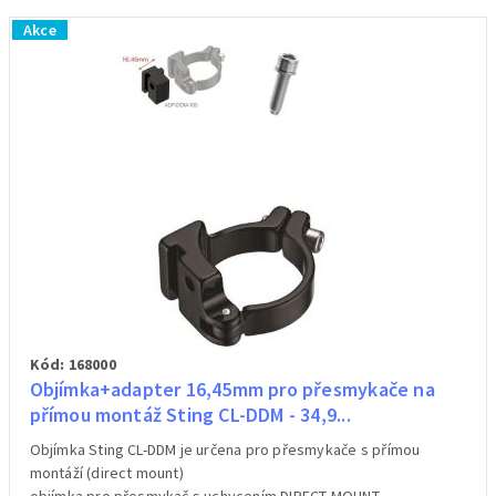
Akce
Kód: 168000
Objímka+adapter 16,45mm pro přesmykače na
přímou montáž Sting CL-DDM - 34,9...
Objímka Sting CL-DDM je určena pro přesmykače s přímou
montáží (direct mount)
objímka pro přesmykač s uchycením DIRECT MOUNT