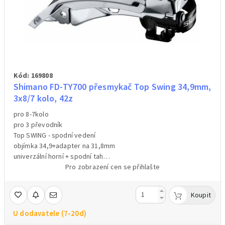
Kód: 169808
Shimano FD-TY700 přesmykač Top Swing 34,9mm,
3x8/7 kolo, 42z
pro 8-7kolo
pro 3 převodník
Top SWING - spodní vedení
objímka 34,9+adapter na 31,8mm
univerzální horní + spodní tah
barva stříbrná
Pro zobrazení cen se přihlašte
hmotnost 158g /váženo/
Koupit
U dodavatele (7-20d)