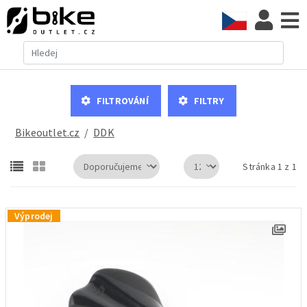
Filtrování
Filtry
Bikeoutlet.cz
/
DDK
Stránka 1 z 1
Výprodej