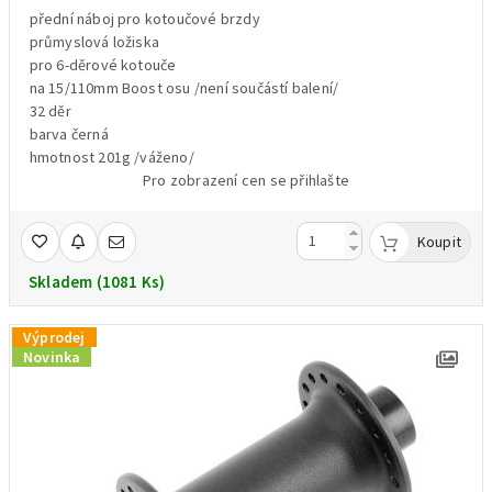
přední náboj pro kotoučové brzdy
průmyslová ložiska
pro 6-děrové kotouče
na 15/110mm Boost osu /není součástí balení/
32 děr
barva černá
hmotnost 201g /váženo/
Pro zobrazení cen se přihlašte
Koupit
Skladem (1081 Ks)
Výprodej
Novinka