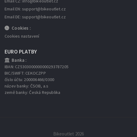
Email CZ: info
@bikeoutlet.cz
Email EN: support
@bikeoutlet.cz
Email DE: support
@bikeoutlet.cz
Cookies :
Cookies nastavení
EURO PLATBY
Banka :
IBAN: CZ5303000000000293787205
BIC/SWIFT: CEKOCZPP
číslo účtu: 200006466/0300
název banky: ČSOB, a.s
země banky: Česká Republika
Bikeoutlet 2026