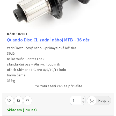
Kód: 182381
Quando Disc CL zadní náboj MTB - 36 děr
zadní kotoučový náboj - průmyslová ložiska
36děr
na kotouče Center Lock
standardní osa + Alu rychloupínák
ořech Shimano HG pro 8/9/10/11 kolo
barva černá
339 g
Pro zobrazení cen se přihlašte
Koupit
Skladem (198 Ks)