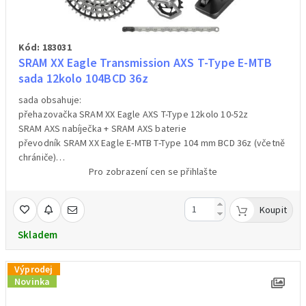
Kód: 183031
SRAM XX Eagle Transmission AXS T-Type E-MTB
sada 12kolo 104BCD 36z
sada obsahuje:
přehazovačka SRAM XX Eagle AXS T-Type 12kolo 10-52z
SRAM AXS nabíječka + SRAM AXS baterie
převodník SRAM XX Eagle E-MTB T-Type 104 mm BCD 36z (včetně
chrániče)
elektronické řazení SRAM AXS Pod Ultimate Controller
Pro zobrazení cen se přihlašte
kazeta SRAM XS-1297 Eagle T-Type 12kolo 10-52z
řetěz SRAM XX Eagle T-Type Flattop 12kolo 126 čl.
Koupit
hmotnost včetně balení 2596 g (váženo)
Skladem
Výprodej
Novinka