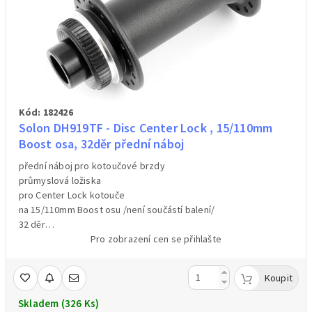
Kód: 182426
Solon DH919TF - Disc Center Lock , 15/110mm
Boost osa, 32děr přední náboj
přední náboj pro kotoučové brzdy
průmyslová ložiska
pro Center Lock kotouče
na 15/110mm Boost osu /není součástí balení/
32 děr
barva černá
Pro zobrazení cen se přihlašte
hmotnost 137g /váženo/
Koupit
Skladem (326 Ks)