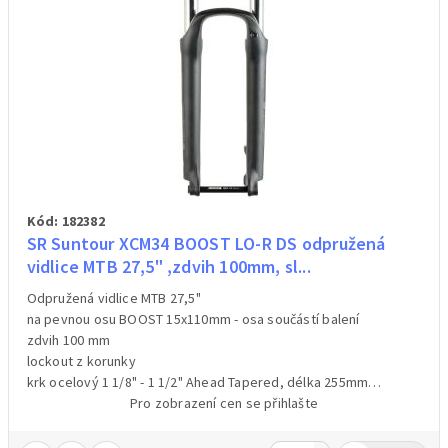
Kód: 182382
SR Suntour XCM34 BOOST LO-R DS odpružená
vidlice MTB 27,5" ,zdvih 100mm, sl...
Odpružená vidlice MTB 27,5"
na pevnou osu BOOST 15x110mm - osa součástí balení
zdvih 100 mm
lockout z korunky
krk ocelový 1 1/8" - 1 1/2" Ahead Tapered, délka 255mm
Pouze pro diskové brzdy Post Mount
Pro zobrazení cen se přihlašte
barva černá matná
hmotnost 3421g /váženo