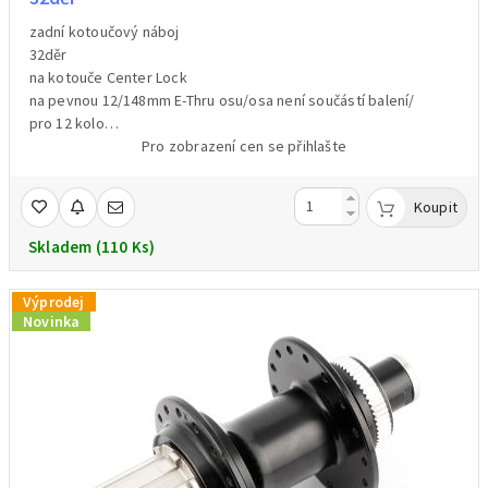
zadní kotoučový náboj
32děr
na kotouče Center Lock
na pevnou 12/148mm E-Thru osu/osa není součástí balení/
pro 12 kolo
ořech pro kazety Shimano MicroSpine 12kolo
Pro zobrazení cen se přihlašte
barva černá
433g
Koupit
Skladem (110 Ks)
Výprodej
Novinka