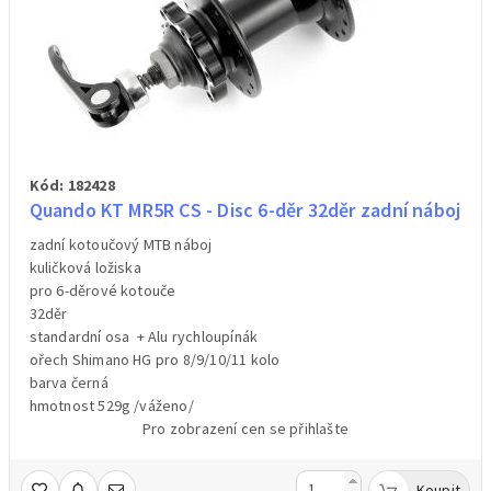
Kód: 182428
Quando KT MR5R CS - Disc 6-děr 32děr zadní náboj
zadní kotoučový MTB náboj
kuličková ložiska
pro 6-děrové kotouče
32děr
standardní osa + Alu rychloupínák
ořech Shimano HG pro 8/9/10/11 kolo
barva černá
hmotnost 529g /váženo/
Pro zobrazení cen se přihlašte
Koupit