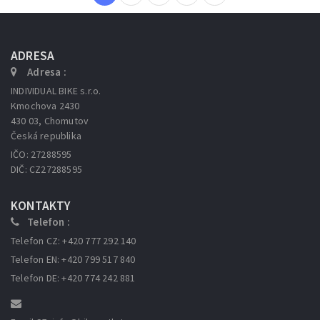
ADRESA
Adresa :
INDIVIDUAL BIKE s.r.o.
Kmochova 2430
430 03, Chomutov
Česká republika
IČO: 27288595
DIČ: CZ27288595
KONTAKTY
Telefon :
Telefon CZ: +420 777 292 140
Telefon EN: +420 799 517 840
Telefon DE: +420 774 242 881