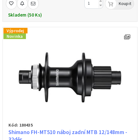
Koupit
Skladem (50 Ks)
Výprodej
Novinka
Kód: 180435
Shimano FH-MT510 náboj zadní MTB 12/148mm -
32děr