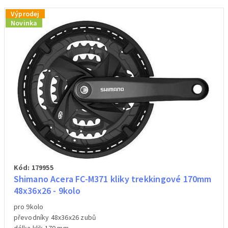
Výprodej
Novinka
Kód: 179955
Shimano Acera FC-M371 kliky trekkingové 170mm
48x36x26 - 9kolo
pro 9kolo
převodníky 48x36x26 zubů
délka klik 170 mm