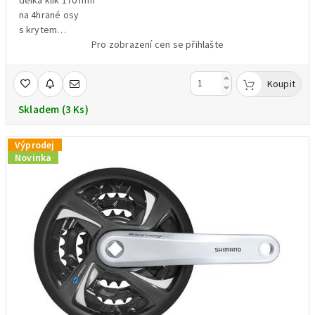
na 4hrané osy
s krytem
barva černá
Pro zobrazení cen se přihlašte
hmotnost 1099g /váženo /
Koupit
Skladem (3 Ks)
Výprodej
Novinka