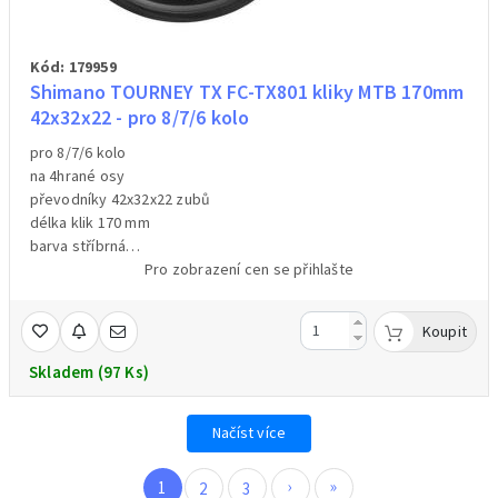
Kód: 179959
Shimano TOURNEY TX FC-TX801 kliky MTB 170mm
42x32x22 - pro 8/7/6 kolo
pro 8/7/6 kolo
na 4hrané osy
převodníky 42x32x22 zubů
délka klik 170 mm
barva stříbrná
s krytem
Pro zobrazení cen se přihlašte
hmotnost 983g /váženo /
Koupit
Skladem (97 Ks)
Načíst více
›
»
1
2
3