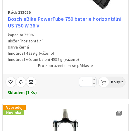
Kód: 183025
Bosch eBike PowerTube 750 baterie horizontální
US 750 W 36 V
kapacita 750 W
uložení horizontální
barva černá
hmotnost 4289 g (váženo)
hmotnost včetně balení 4532 g (váženo)
Pro zobrazení cen se přihlašte
Koupit
Skladem (1 Ks)
Výprodej
Novinka