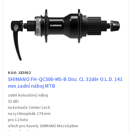
Kód: 183062
SHIMANO FH-QC500-MS-B Disc CL 32děr O.L.D. 141
mm zadní náboj MTB
zadní kotoučový náboj
32 děr
na kotouče Center Lock
na rychloupínák 174 mm
pro 12 kolo
ořech pro kazety SHIMANO MicroSpline