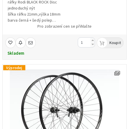
ráfky Rodi BLACK ROCK Disc
jednoduchý nýt
šířka ráfku 21mm,výška 18mm
barva černá + šedý polep
32 drátů
Pro zobrazení cen se přihlašte
přední náboj Shimano TOURNEY HB-TX505 Disc Center Lock
klasická 9mm osa + rychloupínák /upínák součástí balení/ 1049g
Koupit
zadní náboj Shimano Alivio FH-M4050 Disc Center Lock -ořech
pro kazety Shimano/Sram pro 8/9/10/11/12 kolo
Skladem
klasická 9mm osa + rychloupínák /upínák součástí balení/ 1289g
cena za pár přední + zadní
Výprodej