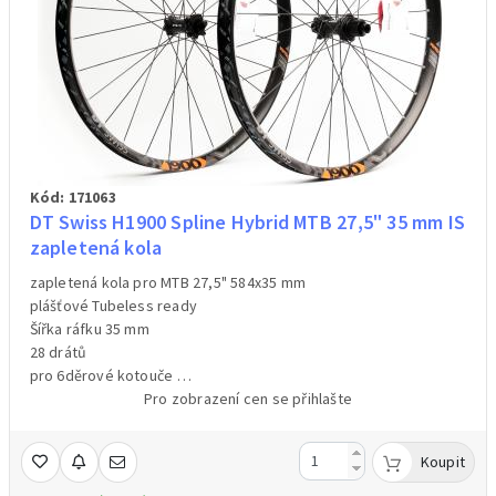
Kód: 171063
DT Swiss H1900 Spline Hybrid MTB 27,5" 35 mm IS
zapletená kola
zapletená kola pro MTB 27,5" 584x35 mm
plášťové Tubeless ready
Šířka ráfku 35 mm
28 drátů
pro 6děrové kotouče
přední náboj 15/110 mm BOOST
Pro zobrazení cen se přihlašte
zadní náboj 12/148 mm BOOST Micro Spline, pro 12kolové
kazety Shimano
Koupit
pevná osa /osa není součástí balení/
barva černá – polep oranžový