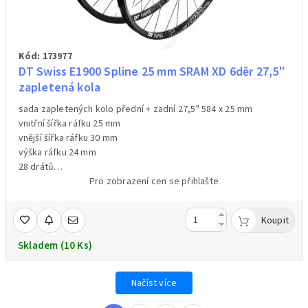
Kód: 173977
DT Swiss E1900 Spline 25 mm SRAM XD 6děr 27,5"
zapletená kola
sada zapletených kolo přední + zadní 27,5" 584 x 25 mm
vnitřní šířka ráfku 25 mm
vnější šířka ráfku 30 mm
výška ráfku 24 mm
28 drátů
pro 6 děrové kotouče
Pro zobrazení cen se přihlašte
přední náboj 15x100 mm - osa není součástí balení
zadní náboj s ořechem SRAM XD pro 12x142 mm osu - osa není
Koupit
součástí balení
barva černá
Skladem (10 Ks)
hmotnost 1830 g (váženo; přední kolo: 880 g, zadní kolo: 1005 g)
Načíst více