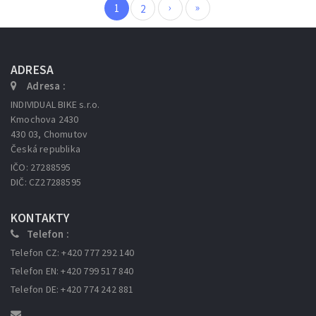
›
»
1
2
ADRESA
Adresa :
INDIVIDUAL BIKE s.r.o.
Kmochova 2430
430 03, Chomutov
Česká republika
IČO: 27288595
DIČ: CZ27288595
KONTAKTY
Telefon :
Telefon CZ: +420 777 292 140
Telefon EN: +420 799 517 840
Telefon DE: +420 774 242 881