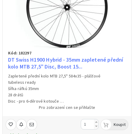
Kód: 182297
DT Swiss H1900 Hybrid - 35mm zapletené přední
kolo MTB 27,5" Disc, Boost 15...
Zapletené přední kolo MTB 27,5" 584x35 - plášťové
tubeless ready
šířka ráfkú 35mm
28 drátů
Disc - pro 6-děrové kotouče
přední náboj Boost 15x110mm osu - osa není součástí balení
Pro zobrazení cen se přihlašte
váha 1040g/váženo
Koupit