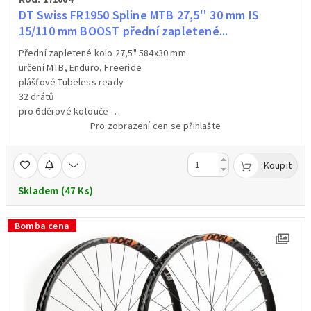
DT Swiss FR1950 Spline MTB 27,5'' 30 mm IS
15/110 mm BOOST přední zapletené...
Přední zapletené kolo 27,5" 584x30 mm
určení MTB, Enduro, Freeride
plášťové Tubeless ready
32 drátů
pro 6děrové kotouče
náboj BOOST 15/110 mm pevná osa /osa není součástí balení/
Pro zobrazení cen se přihlašte
barva černá – polep červený, žlutý
hmotnost 961 g /váženo/
Koupit
Skladem (47 Ks)
Bomba cena