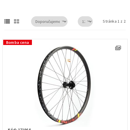
DT Swiss H1900 Hybrid - 35mm zapletené přední kolo MTB 27,5" Disc, Boost 15...
Stránka 1 z 2
Bomba cena
Kód: 171064