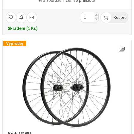
váha 868g/váženo
Pro zobrazení cen se přihlašte
Koupit
Skladem (1 Ks)
Výprodej
Kód: 181655