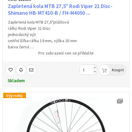
Zapletená kola MTB 27,5" Rodi Viper 21 Disc-
Shimano HB-MT410-B / FH-M4050 ...
Zapletená kola MTB 27,5"plášťová
ráfky Rodi Viper 21 Disc
jednoduchý nýt
vnitřní šířka ráfku 19 mm, výška 20 mm
barva černá
32 drátů
Pro zobrazení cen se přihlašte
přední náboj Shimano HB-MT410-B Disc Center Lock – na osu
boost 15x110 mm /osa není součástí balení/
Koupit
zadní náboj Shimano FH-M4050 Disc Center Lock – ořech pro
kazety Shimano/Sram pro 8/9/10/11/12 kolo – klasická 9 mm
Skladem
osa + rychloupínák /upínák součástí balení/
hmotnost předního kola 999 g /váženo/br>hmotnost zadního
Výprodej
kola 1299 g /váženo/
cena za pár (přední + zadní kolo)