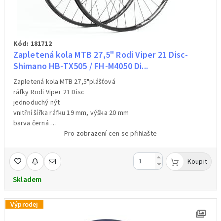
Kód: 181712
Zapletená kola MTB 27,5" Rodi Viper 21 Disc-
Shimano HB-TX505 / FH-M4050 Di...
Zapletená kola MTB 27,5"plášťová
ráfky Rodi Viper 21 Disc
jednoduchý nýt
vnitřní šířka ráfku 19 mm, výška 20 mm
barva černá
32 drátů
Pro zobrazení cen se přihlašte
přední náboj Shimano HB- TX505 Disc Center Lock Disc
zadní náboj Shimano FH-M4050 Disc Center Lock – ořech pro
Koupit
kazety Shimano/Sram pro 8/9/10/11/12 kolo – klasická 9 mm
osa + rychloupínák /upínák součástí balení/
Skladem
hmotnost předního kola 999 g /váženo/br>hmotnost zadního
kola 1299 g /váženo/
Výprodej
cena za pár (přední + zadní kolo)