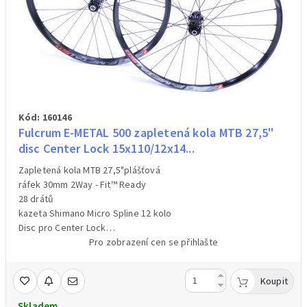
Kód: 160146
Fulcrum E-METAL 500 zapletená kola MTB 27,5"
disc Center Lock 15x110/12x14...
Zapletená kola MTB 27,5"plášťová
ráfek 30mm 2Way - Fit™ Ready
28 drátů
kazeta Shimano Micro Spline 12 kolo
Disc pro Center Lock
přední náboj BOOST 15x110mm ,osa není součástí balení/ 1004g
Pro zobrazení cen se přihlašte
zadní náboj BOOST 12/148mm osu, osa není součástí
balení/1164g
Koupit
cena za pár přední + zadní
Skladem