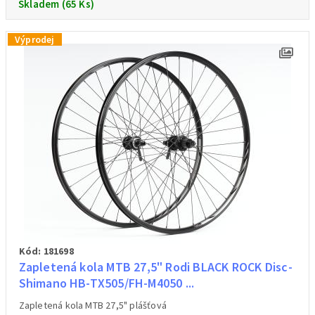
Skladem (65 Ks)
hmotnost přední kolo 1062 g /váženo/
hmotnost zadní kolo 1210 g /váženo/
Výprodej
Kód: 181698
Zapletená kola MTB 27,5" Rodi BLACK ROCK Disc-
Shimano HB-TX505/FH-M4050 ...
Zapletená kola MTB 27,5" plášťová