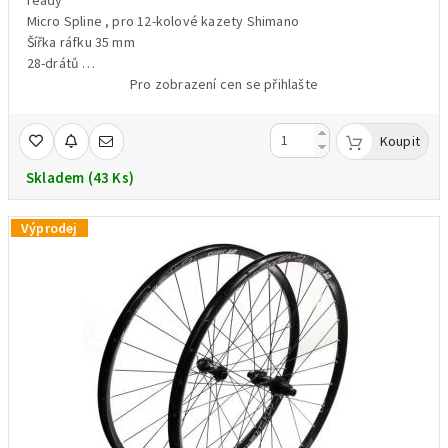
ready
Micro Spline , pro 12-kolové kazety Shimano
Šířka ráfku 35 mm
28-drátů
Pro 6-děrové kotouče
Pro zobrazení cen se přihlašte
náboj Boost 12x148 mm pevná osa /osa není součástí balení/
barva černá - polep oranžový
Koupit
váha 1189 g /váženo/
Skladem (43 Ks)
Výprodej