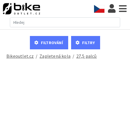
Filtrování
Filtry
Bikeoutlet.cz
/
zapletená kola
/
27,5 palců
Zapletená kola MTB 29"/ Trek 28" Rodi Tryp 30 Disc- DT SWISS DT370 Disc Cen...