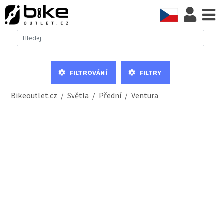
Filtrování
Filtry
Bikeoutlet.cz
/
světla
/
přední
/
Ventura
VENTURA KIDS PBO 300 Smile dětská láhev na vodu