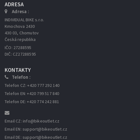
ADRESA
Adresa :
INDIVIDUAL BIKE s.r.o.
Kmochova 2430
430 03, Chomutov
Česká republika
IČO: 27288595
DIČ: CZ27288595
KONTAKTY
Telefon :
Telefon CZ: +420 777 292 140
Telefon EN: +420 799 517 840
Telefon DE: +420 774 242 881
Email CZ: info
@bikeoutlet.cz
Email EN: support
@bikeoutlet.cz
Email DE: support
@bikeoutlet.cz