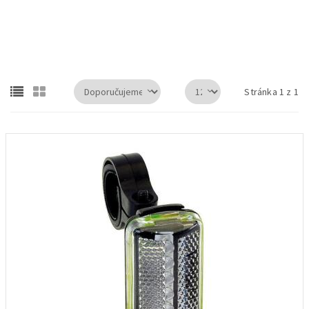
Blikačka VENTURA zadní 5 LED diod ,včetně baterií.
Stránka 1 z 1