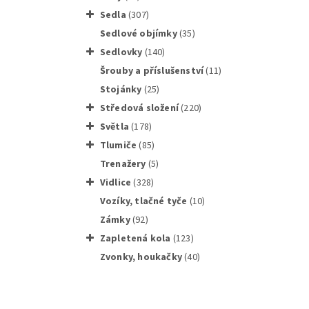
sedla
(307)
sedlové objímky
(35)
sedlovky
(140)
Šrouby a příslušenství
(11)
stojánky
(25)
středová složení
(220)
světla
(178)
tlumiče
(85)
trenažery
(5)
vidlice
(328)
vozíky, tlačné tyče
(10)
Rám MTB
zámky
(92)
zapletená kola
(123)
zvonky, houkačky
(40)