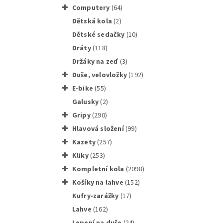
computery
(64)
dětská kola
(2)
dětské sedačky
(10)
Rám Alu 
dráty
(118)
držáky na zeď
(3)
duše, velovložky
(192)
e-bike
(55)
galusky
(2)
gripy
(290)
Celoodp
hlavová složení
(99)
kazety
(257)
kliky
(253)
Kompletní kola
(2098)
košíky na lahve
(152)
kufry-zarážky
(17)
Rám Alu
lahve
(162)
lepení na duše
(24)