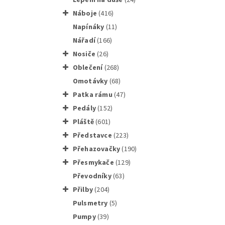
náboje
(416)
napínáky
(11)
nářadí
(166)
nosiče
(26)
oblečení
(268)
omotávky
(68)
patka rámu
(47)
pedály
(152)
pláště
(601)
představce
(223)
přehazovačky
(190)
přesmykače
(129)
převodníky
(63)
přilby
(204)
pulsmetry
(5)
Rám MTB
pumpy
(39)