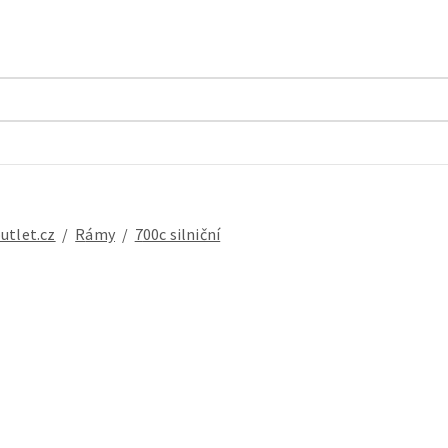
outlet.cz
/
rámy
/
700c silniční
 Treking 28" Spyder Menta, surový,velikost 17"