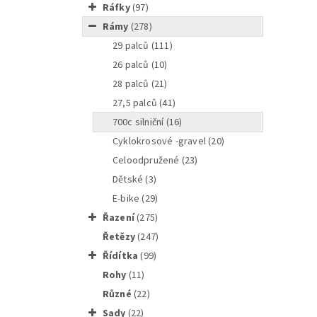
ráfky
(97)
rámy
(278)
29 palců
(111)
26 palců
(10)
28 palců
(21)
27,5 palců
(41)
700c silniční
(16)
cyklokrosové -gravel
(20)
Celoodpružené
(23)
Dětské
(3)
E-bike
(29)
Rám MTB
řazení
(275)
řetězy
(247)
řídítka
(99)
rohy
(11)
různé
(22)
sady
(22)
Rám MTB