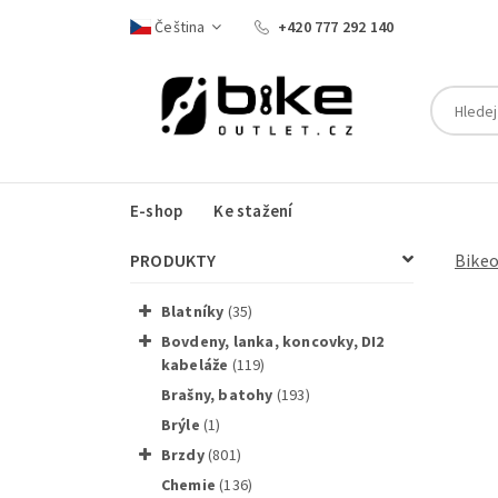
Čeština
+420 777 292 140
E-shop
Ke stažení
PRODUKTY
Bike
blatníky
(35)
bovdeny, lanka, koncovky, DI2
kabeláže
(119)
brašny, batohy
(193)
Rám Alu
brýle
(1)
brzdy
(801)
chemie
(136)