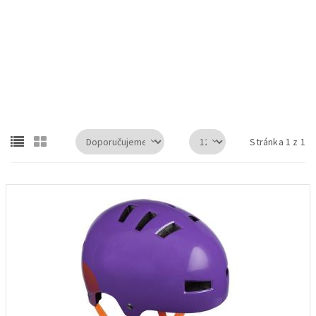
Limar Ultralight přilba MTB, žlutá matná, velikost M
Stránka 1 z 1