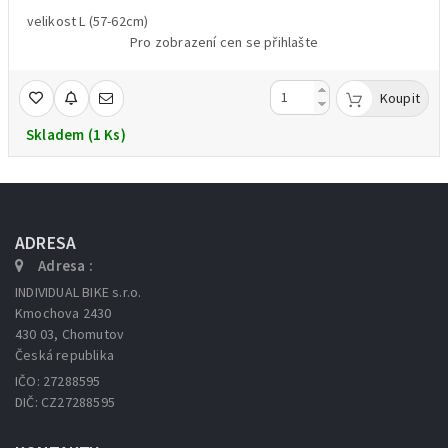
velikost L (57-62cm)
Pro zobrazení cen se přihlašte
Koupit
Skladem (1 Ks)
ADRESA
Adresa :
INDIVIDUAL BIKE s.r.o.
Kmochova 2430
430 03, Chomutov
Česká republika
IČO: 27288595
DIČ: CZ27288595