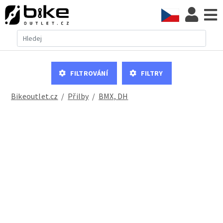
Filtrování
Filtry
Bikeoutlet.cz
/
přilby
/
BMX, DH
Přilba Mighty Children Sea World žlutá