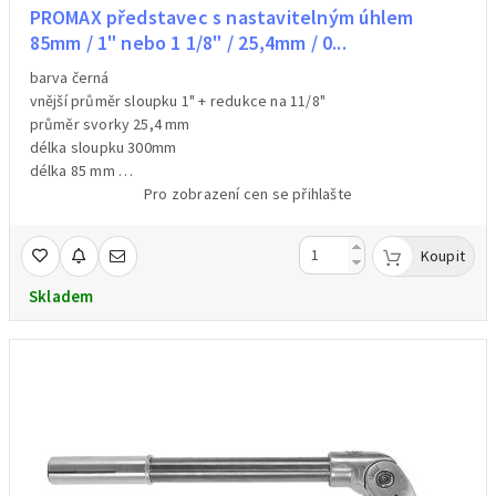
PROMAX představec s nastavitelným úhlem
85mm / 1" nebo 1 1/8" / 25,4mm / 0...
barva černá
vnější průměr sloupku 1" + redukce na 11/8"
průměr svorky 25,4 mm
délka sloupku 300mm
délka 85 mm
materiál hliník
Pro zobrazení cen se přihlašte
nastavitelný úhel:0-50°
hmotnost:700g
Koupit
Skladem