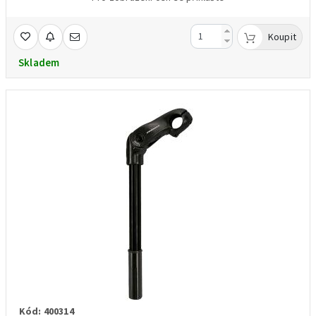
délka hlavy 36 mm
použití na BMX
Koupit
hmotnost:520g
Skladem
Kód: 400314