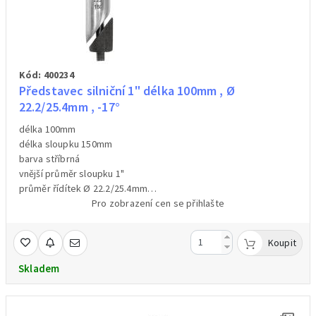
Kód: 400234
Představec silniční 1" délka 100mm , Ø
22.2/25.4mm , -17°
délka 100mm
délka sloupku 150mm
barva stříbrná
vnější průměr sloupku 1"
průměr řídítek Ø 22.2/25.4mm
materiál hliník
Pro zobrazení cen se přihlašte
hmotnost:345g
Koupit
Skladem