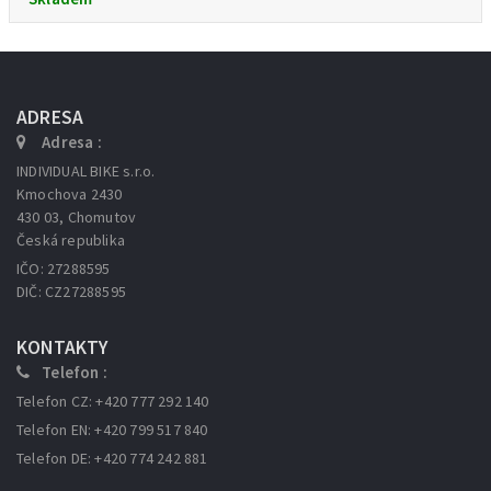
ADRESA
Adresa :
INDIVIDUAL BIKE s.r.o.
Kmochova 2430
430 03, Chomutov
Česká republika
IČO: 27288595
DIČ: CZ27288595
KONTAKTY
Telefon :
Telefon CZ: +420 777 292 140
Telefon EN: +420 799 517 840
Telefon DE: +420 774 242 881