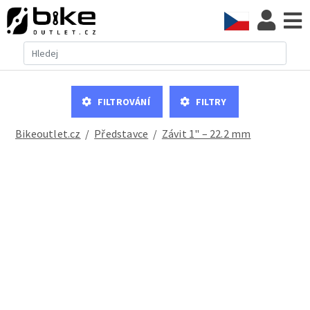
Filtrování
Filtry
Bikeoutlet.cz
/
představce
/
Závit 1" – 22.2 mm
Představec ST280Q MTB Alu délka 50mm 35 mm