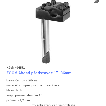
Kód: 404151
ZOOM Ahead představec 1"- 36mm
barva černo - stříbrná
materiál sloupek pochromovaná ocel
hlava hliník
vnější průměr sloupku 1"
průměr 22,2 mm
délka sloupku 145 mm
Pro zobrazení cen se přihlašte