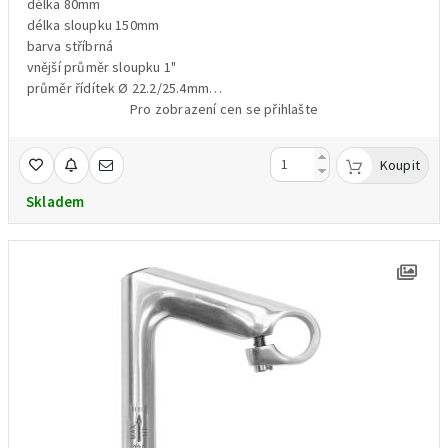
délka 80mm
délka sloupku 150mm
barva stříbrná
vnější průměr sloupku 1"
průměr řídítek Ø 22.2/25.4mm
materiál hliník
Pro zobrazení cen se přihlašte
hmotnost:310g
Koupit
Skladem