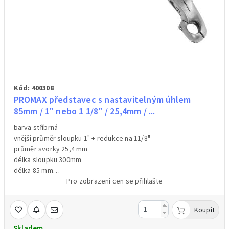
Kód: 400308
PROMAX představec s nastavitelným úhlem
85mm / 1" nebo 1 1/8" / 25,4mm / ...
barva stříbrná
vnější průměr sloupku 1" + redukce na 11/8"
průměr svorky 25,4 mm
délka sloupku 300mm
délka 85 mm
materiál hliník
Pro zobrazení cen se přihlašte
nastavitelný úhel:0-50°
hmotnost:700g
Koupit
Skladem