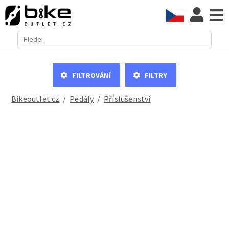
Filtrování
Filtry
Bikeoutlet.cz
/
pedály
/
příslušenství
Shimano PD-T421 pedály MTB, černé