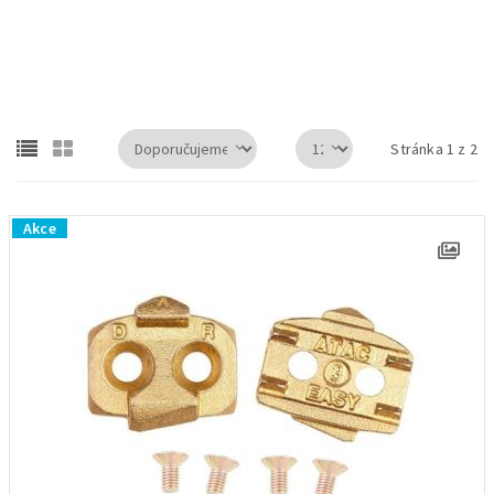
Shimano Ultegra PD-R8000 pedály silniční vč. kufrů
Stránka 1 z 2
Akce