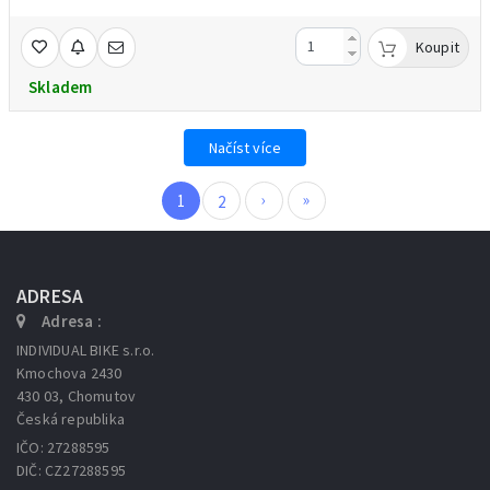
Koupit
Skladem
Načíst více
›
»
1
2
ADRESA
Adresa :
INDIVIDUAL BIKE s.r.o.
Kmochova 2430
430 03, Chomutov
Česká republika
IČO: 27288595
DIČ: CZ27288595