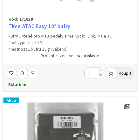
Kód: 171028
Time ATAC Easy 10° kufry
kufry určené pro MTB pedály Time Cyclo, Link, MX a XC
úhel vypnutí je 10°
hmotnost 1 kufru 18 g (váženo)
Pro zobrazení cen se přihlašte
Koupit
Skladem
Akce