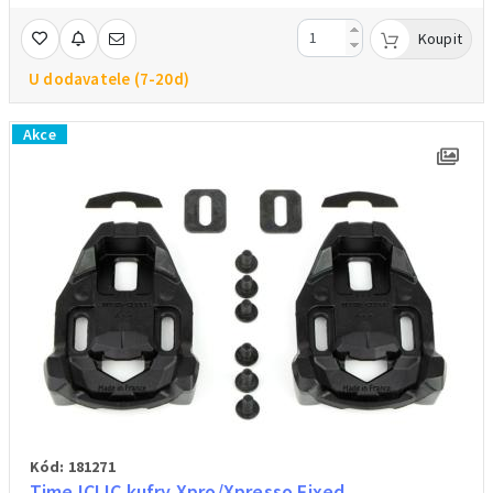
Koupit
U dodavatele (7-20d)
Akce
Kód: 181271
Time ICLIC kufry Xpro/Xpresso Fixed