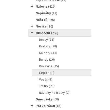
náboje
(416)
napínáky
(11)
nářadí
(166)
nosiče
(26)
Zateple
oblečení
(268)
dresy
(71)
kraťasy
(28)
kalhoty
(33)
bundy
(16)
SHIMANO
rukavice
(45)
čepice
(1)
vesty
(3)
tretry
(75)
návleky na tretry
(2)
omotávky
(68)
Tretry 
patka rámu
(47)