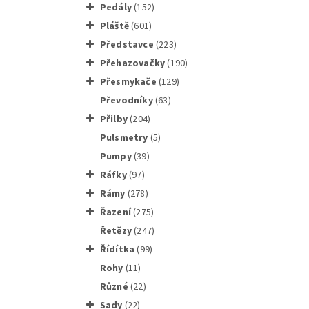
pedály
(152)
pláště
(601)
představce
(223)
přehazovačky
(190)
přesmykače
(129)
Čepice,
převodníky
(63)
přilby
(204)
pulsmetry
(5)
pumpy
(39)
ráfky
(97)
rámy
(278)
Cycling
řazení
(275)
řetězy
(247)
řídítka
(99)
rohy
(11)
různé
(22)
sady
(22)
Rainproo