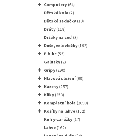
computery
(64)
dětská kola
(2)
dětské sedačky
(10)
SHIMANO
dráty
(118)
držáky na zeď
(3)
duše, velovložky
(192)
e-bike
(55)
galusky
(2)
gripy
(290)
hlavová složení
(99)
kazety
(257)
kliky
(253)
Kompletní kola
(2098)
košíky na lahve
(152)
kufry-zarážky
(17)
Zateple
lahve
(162)
lepení na duše
(24)