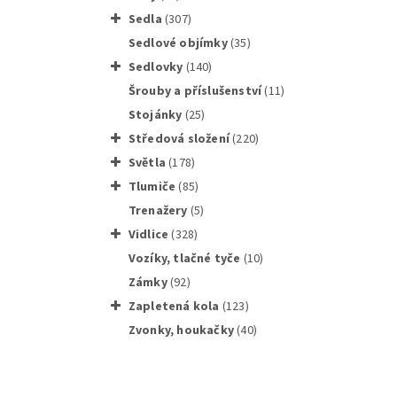
sedla
(307)
sedlové objímky
(35)
sedlovky
(140)
Šrouby a příslušenství
(11)
stojánky
(25)
SHIMANO
středová složení
(220)
světla
(178)
tlumiče
(85)
trenažery
(5)
vidlice
(328)
vozíky, tlačné tyče
(10)
Cycling
zámky
(92)
zapletená kola
(123)
zvonky, houkačky
(40)