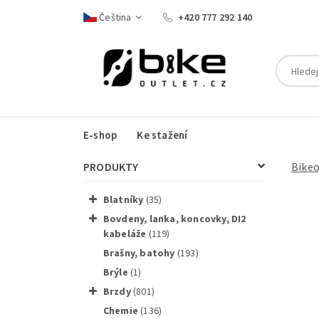
Čeština
+420 777 292 140
E-shop
Ke stažení
PRODUKTY
Bike
blatníky
(35)
bovdeny, lanka, koncovky, DI2
kabeláže
(119)
brašny, batohy
(193)
Tretry 
brýle
(1)
brzdy
(801)
chemie
(136)