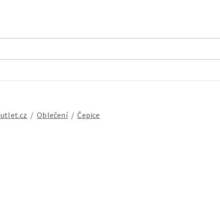
outlet.cz
/
oblečení
/
čepice
MTB Biemme ,černo-modré, velikost 40