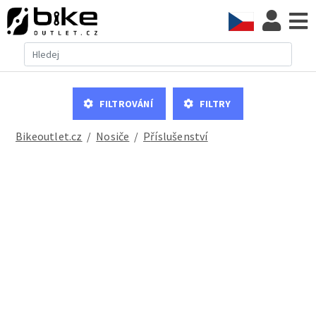
Filtrování
Filtry
Bikeoutlet.cz
/
nosiče
/
příslušenství
Nosič na kolo Mini, úchyt za pivoty V brzdy