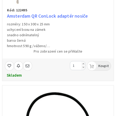
Kód: 122495
Amsterdam QR ConLock adaptér nosiče
rozměry: 150 x 300 x 25 mm
uchycení boxu na zámek
snadno odnímatelný
barva černá
hmotnost 590 g /váženo/
OEM balení
Pro zobrazení cen se přihlašte
Koupit
Skladem