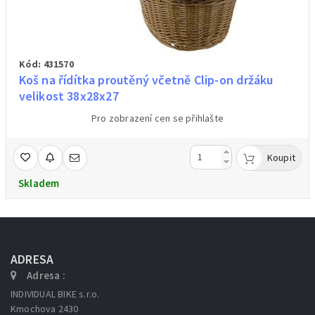
Kód: 431570
Koš na řídítka proutěný včetně Clip-on držáku
velikost 38x28x27
Pro zobrazení cen se přihlašte
Koupit
Skladem
ADRESA
Adresa :
INDIVIDUAL BIKE s.r.o.
Kmochova 2430