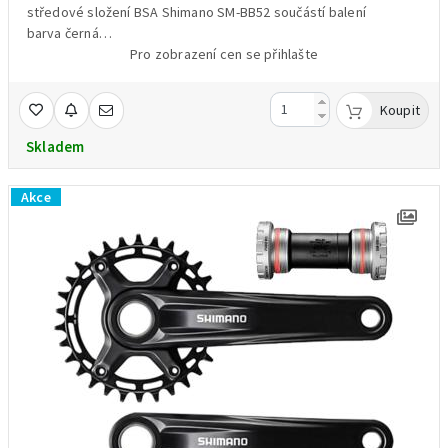
středové složení BSA Shimano SM-BB52 součástí balení
barva černá
hmotnost 956 g /váženo/
Pro zobrazení cen se přihlašte
OEM balení
Koupit
Skladem
Akce