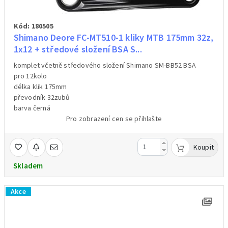
Kód: 180505
Shimano Deore FC-MT510-1 kliky MTB 175mm 32z,
1x12 + středové složení BSA S...
komplet včetně středového složení Shimano SM-BB52 BSA
pro 12kolo
délka klik 175mm
převodník 32zubů
barva černá
Pro zobrazení cen se přihlašte
Koupit
Skladem
Akce