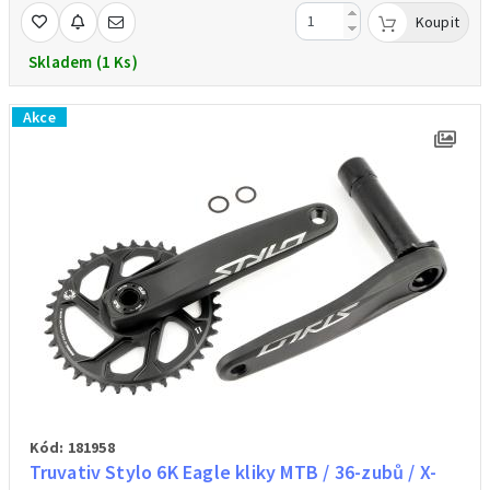
Hmotnost 839g/váženo
Koupit
Skladem (1 Ks)
Akce
Kód: 181958
Truvativ Stylo 6K Eagle kliky MTB / 36-zubů / X-