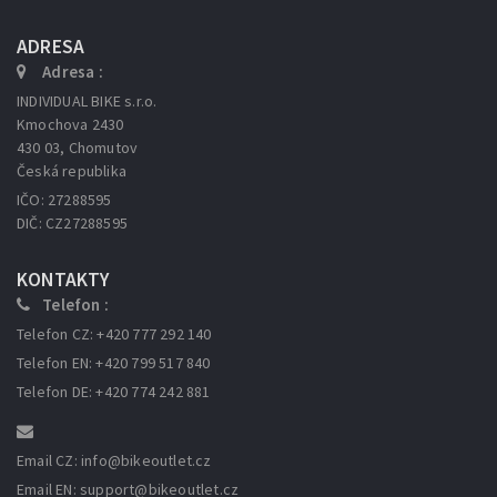
ADRESA
Adresa :
INDIVIDUAL BIKE s.r.o.
Kmochova 2430
430 03, Chomutov
Česká republika
IČO: 27288595
DIČ: CZ27288595
KONTAKTY
Telefon :
Telefon CZ: +420 777 292 140
Telefon EN: +420 799 517 840
Telefon DE: +420 774 242 881
Email CZ: info
@bikeoutlet.cz
Email EN: support
@bikeoutlet.cz