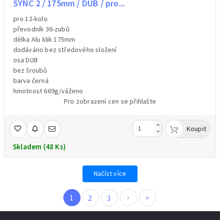
SYNC 2 / 175mm / DUB / pro...
pro 12-kolo
převodník 36-zubů
délka Alu klik 175mm
dodáváno bez středového složení
osa DUB
bez šroubů
barva černá
hmotnost 669g/váženo
Pro zobrazení cen se přihlašte
Koupit
Skladem (48 Ks)
Načíst více
›
»
1
2
3