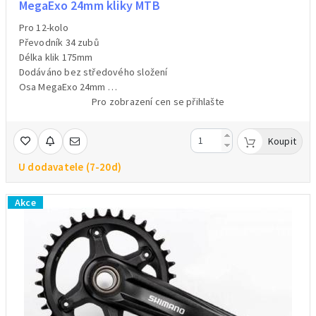
MegaExo 24mm kliky MTB
Pro 12-kolo
Převodník 34 zubů
Délka klik 175mm
Dodáváno bez středového složení
Osa MegaExo 24mm
Barva černá
Pro zobrazení cen se přihlašte
Hmotnost 807g/váženo
Koupit
U dodavatele (7-20d)
Akce