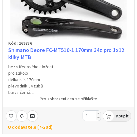
Kód: 169736
Shimano Deore FC-MT510-1 170mm 34z pro 1x12
kliky MTB
bez středového složení
pro 12kolo
délka klik 170mm
převodník 34 zubů
barva černá
hmotnost 798g/váženo/
Pro zobrazení cen se přihlašte
Koupit
U dodavatele (7-20d)