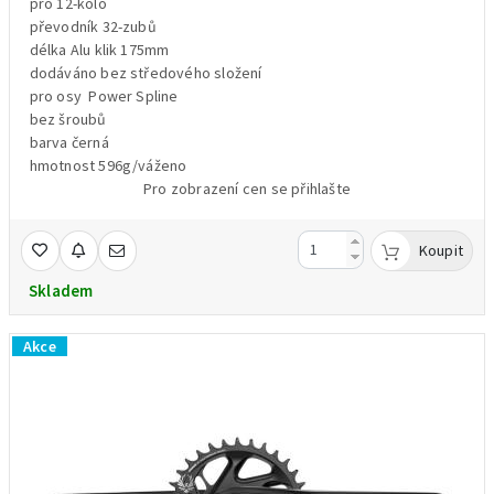
pro 12-kolo
převodník 32-zubů
délka Alu klik 175mm
dodáváno bez středového složení
pro osy Power Spline
bez šroubů
barva černá
hmotnost 596g/váženo
Pro zobrazení cen se přihlašte
Koupit
Skladem
Akce