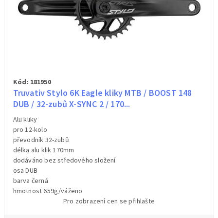
Kód: 181950
Truvativ Stylo 6K Eagle kliky MTB / BOOST 148
DUB / 32-zubů X-SYNC 2 / 170...
Alu kliky
pro 12-kolo
převodník 32-zubů
délka alu klik 170mm
dodáváno bez středového složení
osa DUB
barva černá
hmotnost 659g/váženo
Pro zobrazení cen se přihlašte