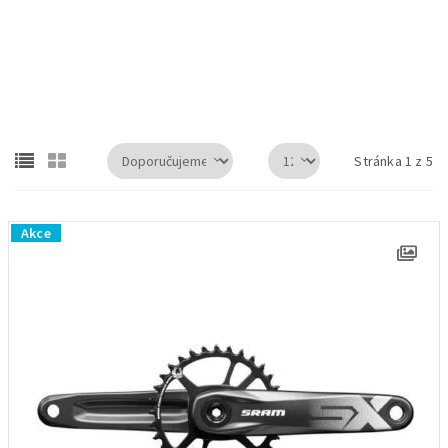
Shimano Deore XT FC-M8100-1 175mm 32z kliky MTB pro 1x12
Stránka 1 z 5
Akce