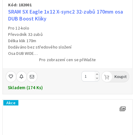
Kód: 182001
SRAM SX Eagle 1x12 X-sync2 32-zubů 170mm osa
DUB Boost Kliky
Pro 12-kolo
Převodník 32-zubů
Délka klik 170m
Dodáváno bez středového složení
Osa DUB WIDE
Barva černá
Pro zobrazení cen se přihlašte
Hmotnost 810g/váženo
Koupit
Skladem (174 Ks)
Akce