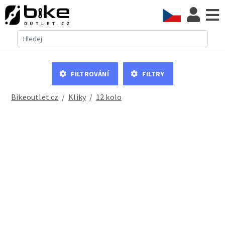
Filtrování
Filtry
Bikeoutlet.cz
/
kliky
/
12 kolo
Shimano TOURNEY FC-TY501 kliky 175mm 48x38x28 pro 6-7-8 kolo