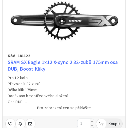
Kód: 181122
SRAM SX Eagle 1x12 X-sync 2 32-zubů 175mm osa
DUB, Boost Kliky
Pro 12-kolo
Převodník 32-zubů
Délka klik 175mm
Dodáváno bez středového složení
Osa DUB
Barva černá
Pro zobrazení cen se přihlašte
Hmotnost 816g/váženo
Koupit