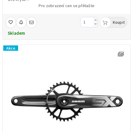
bez šroubů
Pro zobrazení cen se přihlašte
barva černá
hmotnost 692 g /váženo/
Koupit
OEM balení
Skladem
Akce