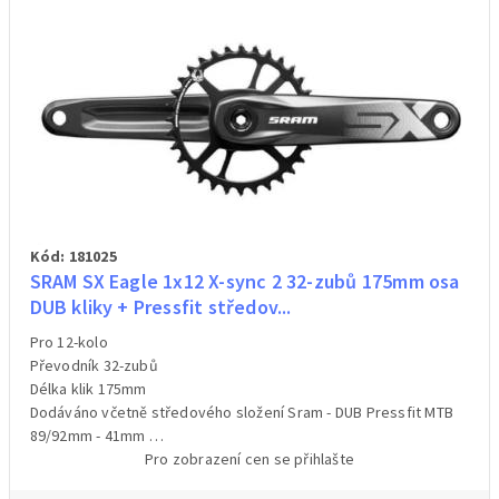
Kód: 181025
SRAM SX Eagle 1x12 X-sync 2 32-zubů 175mm osa
DUB kliky + Pressfit středov...
Pro 12-kolo
Převodník 32-zubů
Délka klik 175mm
Dodáváno včetně středového složení Sram - DUB Pressfit MTB
89/92mm - 41mm
Osa DUB
Pro zobrazení cen se přihlašte
Barva černá