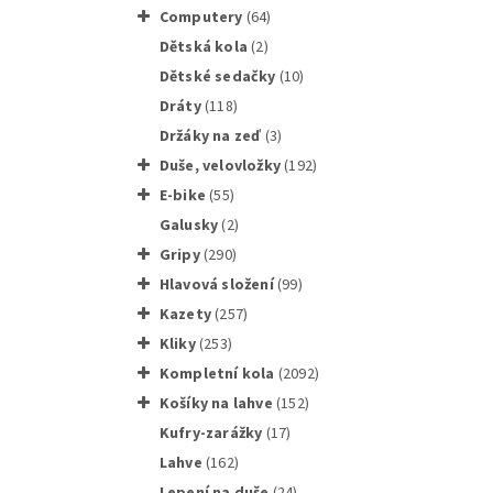
computery
(64)
dětská kola
(2)
dětské sedačky
(10)
dráty
(118)
držáky na zeď
(3)
duše, velovložky
(192)
e-bike
(55)
galusky
(2)
gripy
(290)
Novatec
hlavová složení
(99)
kazety
(257)
kliky
(253)
Kompletní kola
(2092)
košíky na lahve
(152)
kufry-zarážky
(17)
Shimano
lahve
(162)
lepení na duše
(24)