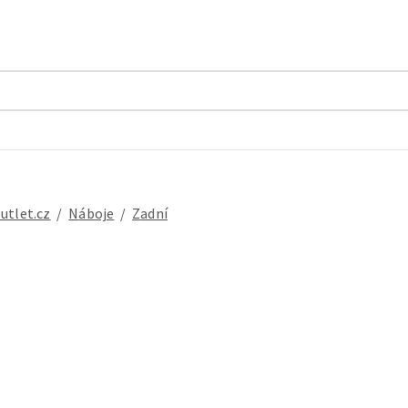
outlet.cz
/
náboje
/
zadní
 FH-MT401 Disc Center Lock 32děr O.L.D. 135 mm zadní náboj MTB