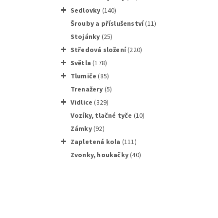
sedlovky
(140)
Šrouby a příslušenství
(11)
stojánky
(25)
středová složení
(220)
světla
(178)
Shimano
tlumiče
(85)
trenažery
(5)
vidlice
(329)
vozíky, tlačné tyče
(10)
zámky
(92)
zapletená kola
(111)
zvonky, houkačky
(40)