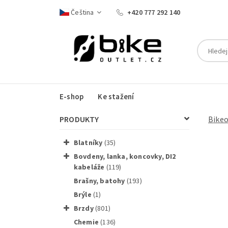
Čeština
+420 777 292 140
E-shop
Ke stažení
PRODUKTY
Bike
blatníky
(35)
bovdeny, lanka, koncovky, DI2
kabeláže
(119)
brašny, batohy
(193)
SHIMANO
brýle
(1)
brzdy
(801)
chemie
(136)