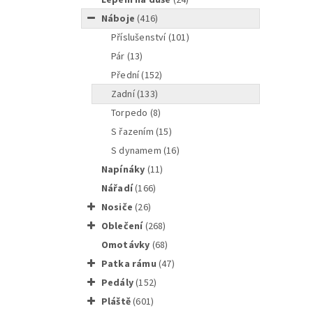
náboje
(416)
příslušenství
(101)
pár
(13)
přední
(152)
zadní
(133)
Torpedo
(8)
S řazením
(15)
S dynamem
(16)
napínáky
(11)
nářadí
(166)
nosiče
(26)
oblečení
(268)
omotávky
(68)
patka rámu
(47)
pedály
(152)
Shimano
pláště
(601)