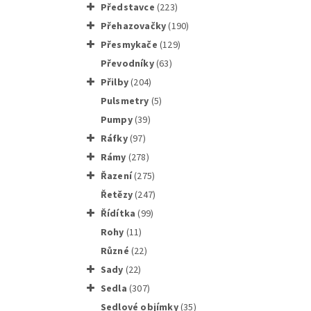
představce
(223)
přehazovačky
(190)
přesmykače
(129)
převodníky
(63)
přilby
(204)
Matice p
pulsmetry
(5)
pumpy
(39)
ráfky
(97)
rámy
(278)
řazení
(275)
řetězy
(247)
Náboj p
řídítka
(99)
rohy
(11)
různé
(22)
sady
(22)
sedla
(307)
sedlové objímky
(35)