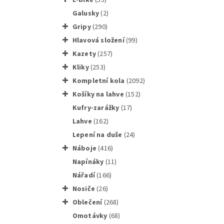
galusky
(2)
gripy
(290)
hlavová složení
(99)
kazety
(257)
Shimano
kliky
(253)
Kompletní kola
(2092)
košíky na lahve
(152)
kufry-zarážky
(17)
lahve
(162)
Shimano
lepení na duše
(24)
náboje
(416)
napínáky
(11)
nářadí
(166)
nosiče
(26)
oblečení
(268)
Zap. př
omotávky
(68)