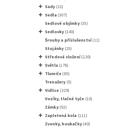
sady
(22)
sedla
(307)
sedlové objímky
(35)
sedlovky
(140)
Šrouby a příslušenství
(11)
Shimano
stojánky
(25)
středová složení
(220)
světla
(178)
tlumiče
(85)
trenažery
(5)
vidlice
(329)
SHIMANO
vozíky, tlačné tyče
(10)
zámky
(92)
zapletená kola
(111)
zvonky, houkačky
(40)