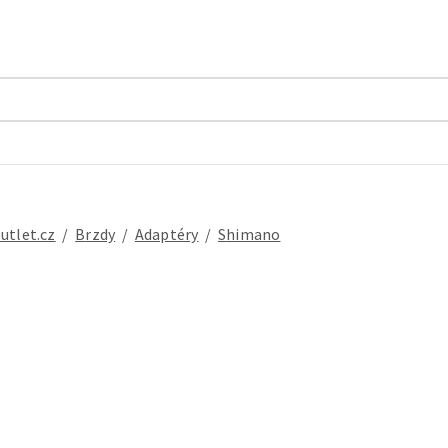
outlet.cz
/
brzdy
/
adaptéry
/
Shimano
 SIS SP41 bowden teflon řadící černý + plastové koncovky, délka 300m...