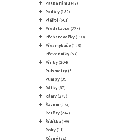
patka rámu
(47)
pedály
(152)
pláště
(601)
představce
(223)
přehazovačky
(190)
přesmykače
(129)
převodníky
(63)
přilby
(204)
pulsmetry
(5)
pumpy
(39)
ráfky
(97)
SHIMANO
rámy
(278)
řazení
(275)
řetězy
(247)
řídítka
(99)
rohy
(11)
různé
(22)
SHIMAN