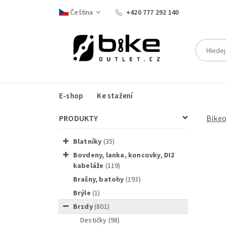
Čeština
+420 777 292 140
E-shop
Ke stažení
PRODUKTY
Bike
blatníky
(35)
bovdeny, lanka, koncovky, DI2
kabeláže
(119)
brašny, batohy
(193)
Shimano
brýle
(1)
brzdy
(801)
destičky
(98)