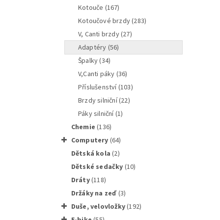
kotouče
(167)
kotoučové brzdy
(283)
V, Canti brzdy
(27)
SHIMANO
adaptéry
(56)
špalky
(34)
V,Canti páky
(36)
příslušenství
(103)
brzdy silniční
(22)
páky silniční
(1)
chemie
(136)
computery
(64)
dětská kola
(2)
dětské sedačky
(10)
dráty
(118)
držáky na zeď
(3)
Shiman
duše, velovložky
(192)
e-bike
(55)