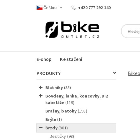
Čeština
+420 777 292 140
E-shop
Ke stažení
PRODUKTY
Bike
blatníky
(35)
bovdeny, lanka, koncovky, DI2
kabeláže
(119)
brašny, batohy
(193)
Shimano
brýle
(1)
brzdy
(801)
destičky
(98)