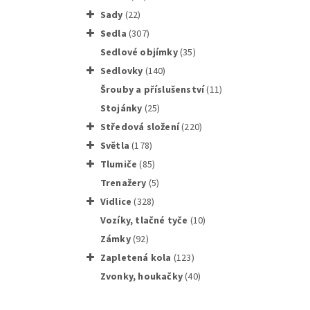
sady
(22)
sedla
(307)
sedlové objímky
(35)
sedlovky
(140)
Šrouby a příslušenství
(11)
stojánky
(25)
středová složení
(220)
světla
(178)
tlumiče
(85)
trenažery
(5)
vidlice
(328)
Brzdové
vozíky, tlačné tyče
(10)
zámky
(92)
zapletená kola
(123)
zvonky, houkačky
(40)