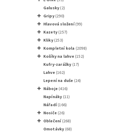
galusky
(2)
gripy
(290)
hlavová složení
(99)
kazety
(257)
Shimano
kliky
(253)
Kompletní kola
(2098)
košíky na lahve
(152)
kufry-zarážky
(17)
lahve
(162)
Shimano
lepení na duše
(24)
náboje
(416)
napínáky
(11)
nářadí
(166)
nosiče
(26)
oblečení
(268)
SHIMANO
omotávky
(68)