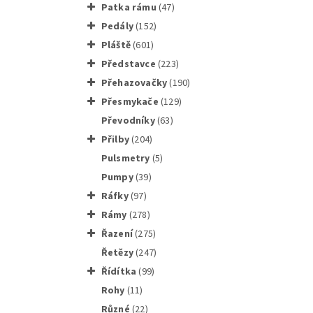
patka rámu
(47)
pedály
(152)
pláště
(601)
představce
(223)
přehazovačky
(190)
přesmykače
(129)
převodníky
(63)
přilby
(204)
pulsmetry
(5)
pumpy
(39)
ráfky
(97)
rámy
(278)
řazení
(275)
řetězy
(247)
řídítka
(99)
rohy
(11)
různé
(22)
Shimano