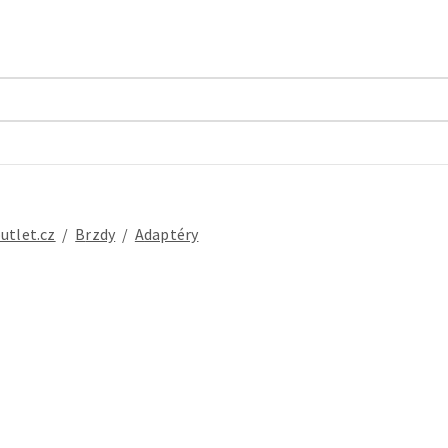
outlet.cz
/
brzdy
/
adaptéry
 SM-RT30 brzdový kotouč 180mm Center Lock - vnitřní + vnější ozubení...