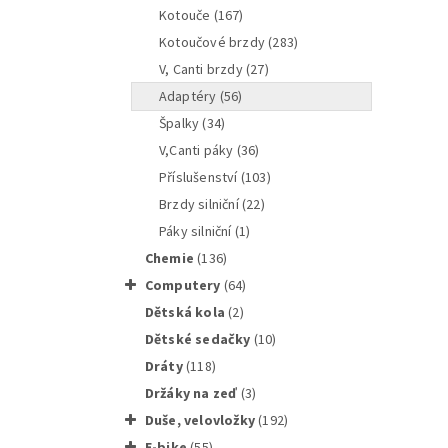
kotouče
(167)
kotoučové brzdy
(283)
V, Canti brzdy
(27)
adaptéry
(56)
špalky
(34)
V,Canti páky
(36)
příslušenství
(103)
brzdy silniční
(22)
páky silniční
(1)
Sram/Av
chemie
(136)
computery
(64)
dětská kola
(2)
dětské sedačky
(10)
dráty
(118)
držáky na zeď
(3)
Shimano
duše, velovložky
(192)
e-bike
(55)