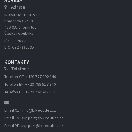
ADRESA
Adresa :
INDIVIDUAL BIKE s.r.o.
Kmochova 2430
430 03, Chomutov
Česká republika
IČO: 27288595
DIČ: CZ27288595
KONTAKTY
Telefon :
Telefon CZ: +420 777 292 140
Telefon EN: +420 799 517 840
Telefon DE: +420 774 242 881
Email CZ: info
@bikeoutlet.cz
Email EN: support
@bikeoutlet.cz
Email DE: support
@bikeoutlet.cz