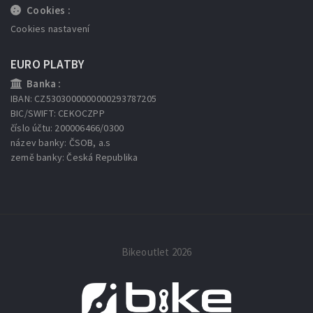
Cookies :
Cookies nastavení
EURO PLATBY
Banka :
IBAN: CZ5303000000000293787205
BIC/SWIFT: CEKOCZPP
číslo účtu: 200006466/0300
název banky: ČSOB, a.s
země banky: Česká Republika
Bikeoutlet 2026