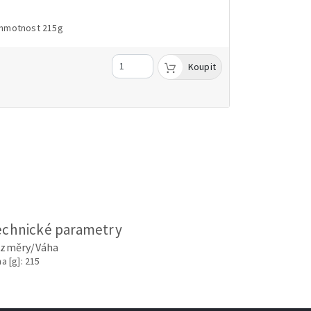
, hmotnost 215g
Koupit
echnické parametry
změry/Váha
a [g]: 215