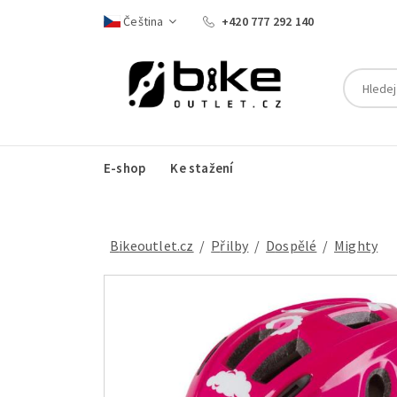
Čeština
+420 777 292 140
E-shop
Ke stažení
Bikeoutlet.cz
/
přilby
/
dospělé
/
Mighty