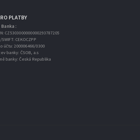
URO PLATBY
Banka :
AN: CZ5303000000000293787205
C/SWIFT: CEKOCZPP
lo účtu: 200006466/0300
zev banky: ČSOB, a.s
mě banky: Česká Republika