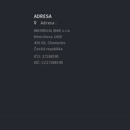
ADRESA
Adresa :
INDIVIDUAL BIKE s.r.o.
Kmochova 2430
430 03, Chomutov
Česká republika
IČO: 27288595
DIČ: CZ27288595