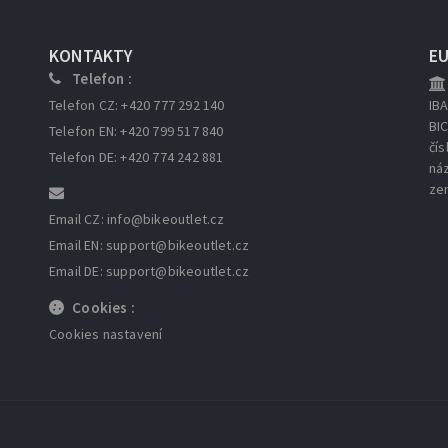
KONTAKTY
E
Telefon :
Telefon CZ: +420 777 292 140
IB
BI
Telefon EN: +420 799 517 840
čís
Telefon DE: +420 774 242 881
ná
ze
Email CZ: info
@bikeoutlet.cz
Email EN: support
@bikeoutlet.cz
Email DE: support
@bikeoutlet.cz
Cookies :
Cookies nastavení