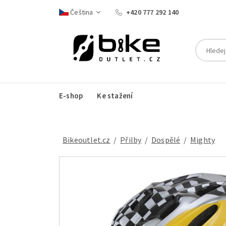
Čeština
+420 777 292 140
E-shop
Ke stažení
Bikeoutlet.cz
/
přilby
/
dospělé
/
Mighty