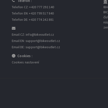
Telefon :
Telefon CZ: +420 777 292 140
IB
BI
Telefon EN: +420 799 517 840
čís
Telefon DE: +420 774 242 881
ná
ze
Email CZ: info
@bikeoutlet.cz
Email EN: support
@bikeoutlet.cz
Email DE: support
@bikeoutlet.cz
Cookies :
Cookies nastavení