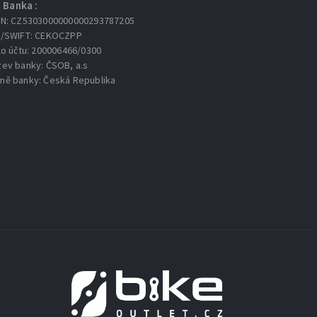
Banka :
AN: CZ5303000000000293787205
C/SWIFT: CEKOCZPP
lo účtu: 200006466/0300
zev banky: ČSOB, a.s
mě banky: Česká Republika