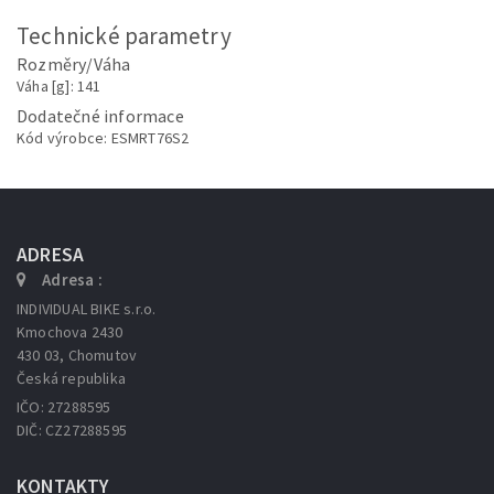
Technické parametry
Rozměry/Váha
Váha [g]: 141
Dodatečné informace
Kód výrobce: ESMRT76S2
ADRESA
Adresa :
INDIVIDUAL BIKE s.r.o.
Kmochova 2430
430 03, Chomutov
Česká republika
IČO: 27288595
DIČ: CZ27288595
KONTAKTY