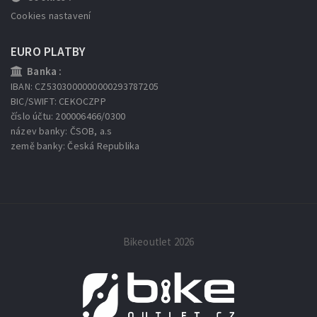
Cookies nastavení
EURO PLATBY
Banka :
IBAN: CZ5303000000000293787205
BIC/SWIFT: CEKOCZPP
číslo účtu: 200006466/0300
název banky: ČSOB, a.s
země banky: Česká Republika
Bikeoutlet 2026