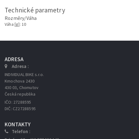
Technické parametry
Rozměry/Váha
Váha [g]: 10
ADRESA
Adresa :
INDIVIDUAL BIKE s.r.o.
Kmochova 2430
430 03, Chomutov
Česká republika
IČO: 27288595
DIČ: CZ27288595
KONTAKTY
Telefon :