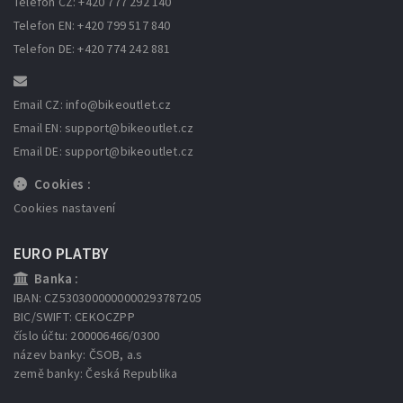
Telefon CZ: +420 777 292 140
Telefon EN: +420 799 517 840
Telefon DE: +420 774 242 881
Email CZ: info
@bikeoutlet.cz
Email EN: support
@bikeoutlet.cz
Email DE: support
@bikeoutlet.cz
Cookies :
Cookies nastavení
EURO PLATBY
Banka :
IBAN: CZ5303000000000293787205
BIC/SWIFT: CEKOCZPP
číslo účtu: 200006466/0300
název banky: ČSOB, a.s
země banky: Česká Republika