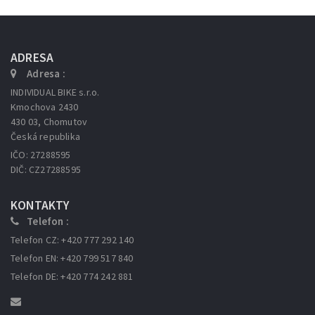
ADRESA
Adresa :
INDIVIDUAL BIKE s.r.o.
Kmochova 2430
430 03, Chomutov
Česká republika
IČO: 27288595
DIČ: CZ27288595
KONTAKTY
Telefon :
Telefon CZ: +420 777 292 140
Telefon EN: +420 799 517 840
Telefon DE: +420 774 242 881