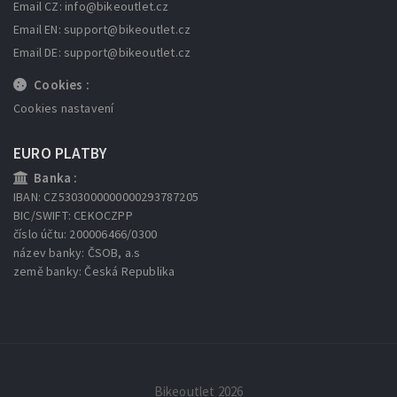
Email CZ: info
@bikeoutlet.cz
Email EN: support
@bikeoutlet.cz
Email DE: support
@bikeoutlet.cz
Cookies :
Cookies nastavení
EURO PLATBY
Banka :
IBAN: CZ5303000000000293787205
BIC/SWIFT: CEKOCZPP
číslo účtu: 200006466/0300
název banky: ČSOB, a.s
země banky: Česká Republika
Bikeoutlet 2026