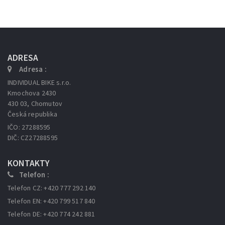
ADRESA
Adresa :
INDIVIDUAL BIKE s.r.o.
Kmochova 2430
430 03, Chomutov
Česká republika
IČO: 27288595
DIČ: CZ27288595
KONTAKTY
Telefon :
Telefon CZ: +420 777 292 140
Telefon EN: +420 799 517 840
Telefon DE: +420 774 242 881