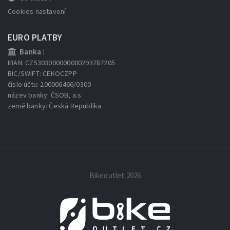
Cookies nastavení
EURO PLATBY
Banka :
IBAN: CZ5303000000000293787205
BIC/SWIFT: CEKOCZPP
číslo účtu: 200006466/0300
název banky: ČSOB, a.s
země banky: Česká Republika
Bikeoutlet 2026