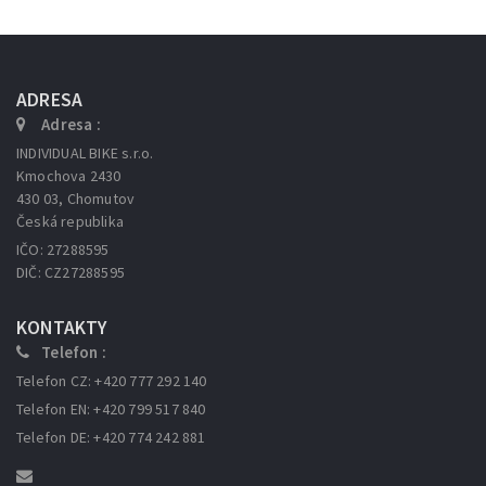
ADRESA
Adresa :
INDIVIDUAL BIKE s.r.o.
Kmochova 2430
430 03, Chomutov
Česká republika
IČO: 27288595
DIČ: CZ27288595
KONTAKTY
Telefon :
Telefon CZ: +420 777 292 140
Telefon EN: +420 799 517 840
Telefon DE: +420 774 242 881