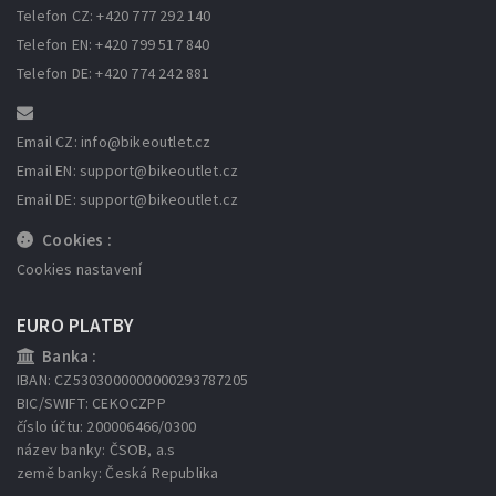
Telefon CZ: +420 777 292 140
Telefon EN: +420 799 517 840
Telefon DE: +420 774 242 881
Email CZ: info
@bikeoutlet.cz
Email EN: support
@bikeoutlet.cz
Email DE: support
@bikeoutlet.cz
Cookies :
Cookies nastavení
EURO PLATBY
Banka :
IBAN: CZ5303000000000293787205
BIC/SWIFT: CEKOCZPP
číslo účtu: 200006466/0300
název banky: ČSOB, a.s
země banky: Česká Republika