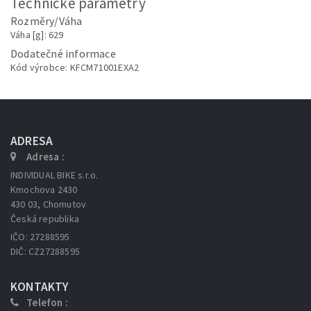
Technické parametry
Rozměry/Váha
Váha [g]: 629
Dodatečné informace
Kód výrobce: KFCM71001EXA2
ADRESA
Adresa :
INDIVIDUAL BIKE s.r.o.
Kmochova 2430
430 03, Chomutov
Česká republika
IČO: 27288595
DIČ: CZ27288595
KONTAKTY
Telefon :