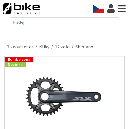
Bikeoutlet.cz
/
kliky
/
12 kolo
/
Shimano
Bomba cena
Novinka