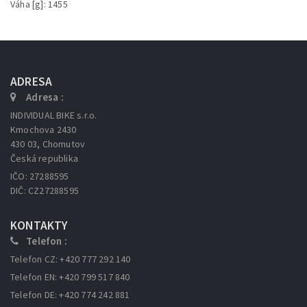
Váha [g]: 1455
ADRESA
Adresa :
INDIVIDUAL BIKE s.r.o.
Kmochova 2430
430 03, Chomutov
Česká republika
IČO: 27288595
DIČ: CZ27288595
KONTAKTY
Telefon :
Telefon CZ: +420 777 292 140
Telefon EN: +420 799 517 840
Telefon DE: +420 774 242 881