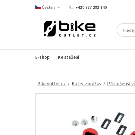
Čeština
+420 777 292 140
E-shop
Ke stažení
Bikeoutlet.cz
/
kufry-zarážky
/
příslušenství