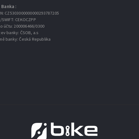
Banka :
AN: CZ5303000000000293787205
C/SWIFT: CEKOCZPP
lo účtu: 200006466/0300
zev banky: ČSOB, a.s
mě banky: Česká Republika