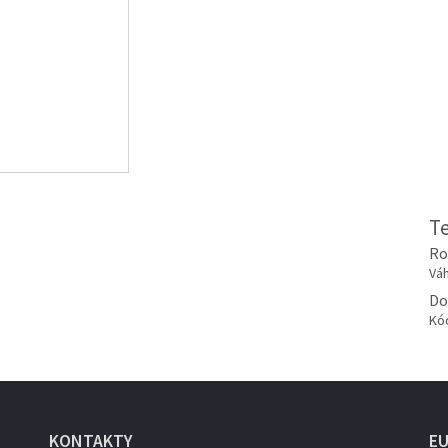
T
Ro
Váh
Do
Kó
KONTAKTY
E