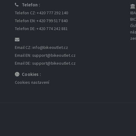
Telefon :
Telefon CZ: +420 777 292 140
IB
BI
Telefon EN: +420 799 517 840
čís
Telefon DE: +420 774 242 881
ná
ze
Email CZ: info
@bikeoutlet.cz
Email EN: support
@bikeoutlet.cz
Email DE: support
@bikeoutlet.cz
Cookies :
Cookies nastavení