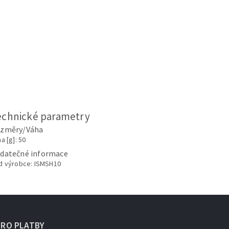
echnické parametry
změry/Váha
a [g]: 50
datečné informace
d výrobce: ISMSH10
URO PLATBY