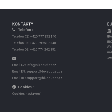
KONTAKTY
E
Telefon :
Telefon CZ: +420 777 292 140
IB
BI
Telefon EN: +420 799 517 840
čís
Telefon DE: +420 774 242 881
ná
ze
Email CZ: info
@bikeoutlet.cz
Email EN: support
@bikeoutlet.cz
Email DE: support
@bikeoutlet.cz
Cookies :
Cookies nastavení