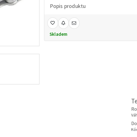
Popis produktu
Skladem
T
Ro
Váh
Do
Kó