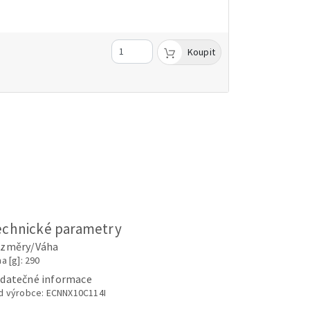
Koupit
echnické parametry
změry/Váha
a [g]: 290
datečné informace
d výrobce: ECNNX10C114I