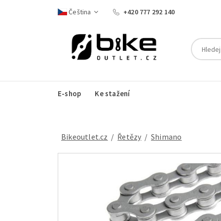
Čeština
+420 777 292 140
E-shop
Ke stažení
Bikeoutlet.cz
/
řetězy
/
Shimano