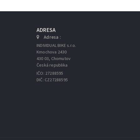
ADRESA
Adresa :
INDIVIDUAL BIKE s.r.o.
Kmochova 2430
430 03, Chomutov
Česká republika
IČO: 27288595
DIČ: CZ27288595