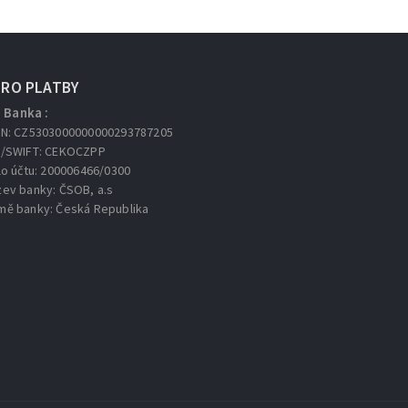
URO PLATBY
Banka :
AN: CZ5303000000000293787205
C/SWIFT: CEKOCZPP
lo účtu: 200006466/0300
zev banky: ČSOB, a.s
mě banky: Česká Republika