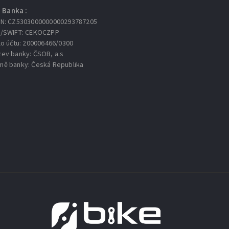
Banka :
AN: CZ5303000000000293787205
C/SWIFT: CEKOCZPP
lo účtu: 200006466/0300
zev banky: ČSOB, a.s
mě banky: Česká Republika