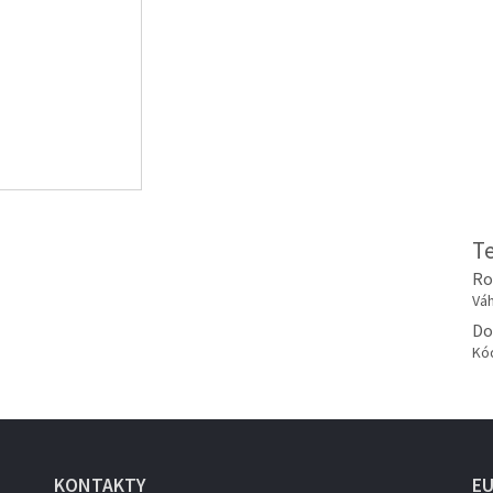
T
Ro
Váh
Do
Kó
KONTAKTY
E