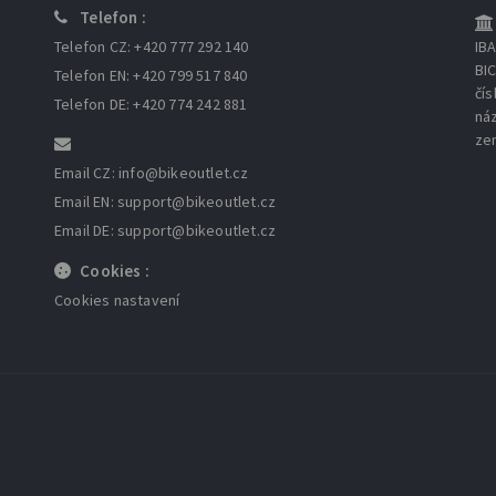
Telefon :
Telefon CZ: +420 777 292 140
IB
BI
Telefon EN: +420 799 517 840
čís
Telefon DE: +420 774 242 881
ná
ze
Email CZ: info
@bikeoutlet.cz
Email EN: support
@bikeoutlet.cz
Email DE: support
@bikeoutlet.cz
Cookies :
Cookies nastavení