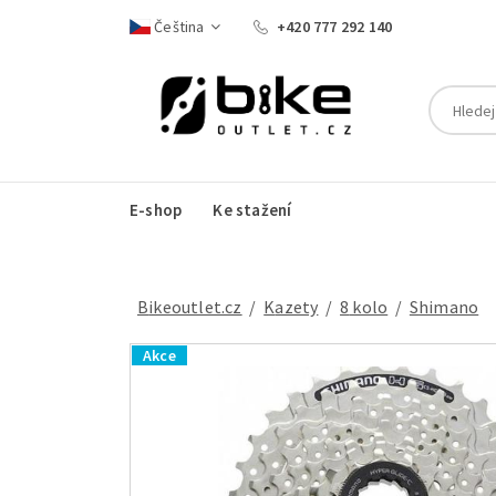
Čeština
+420 777 292 140
E-shop
Ke stažení
Bikeoutlet.cz
/
kazety
/
8 kolo
/
Shimano
Akce