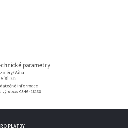
echnické parametry
změry/Váha
a [g]: 315
datečné informace
d výrobce: CSHG418130
URO PLATBY