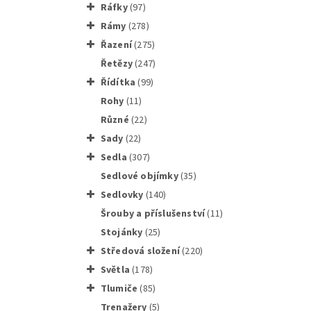
ráfky
(97)
rámy
(278)
řazení
(275)
řetězy
(247)
řídítka
(99)
RACEON
rohy
(11)
různé
(22)
sady
(22)
sedla
(307)
sedlové objímky
(35)
sedlovky
(140)
Lepení 
Šrouby a příslušenství
(11)
stojánky
(25)
středová složení
(220)
světla
(178)
tlumiče
(85)
trenažery
(5)