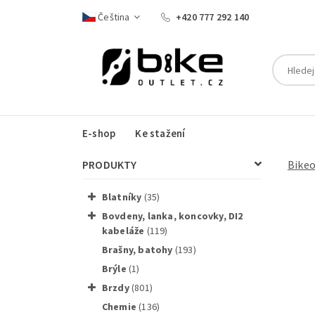
Čeština
+420 777 292 140
E-shop
Ke stažení
PRODUKTY
Bike
blatníky
(35)
bovdeny, lanka, koncovky, DI2
kabeláže
(119)
brašny, batohy
(193)
měrka 
brýle
(1)
brzdy
(801)
chemie
(136)