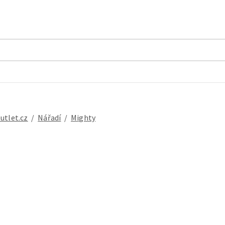
outlet.cz
/
nářadí
/
Mighty
na řetěz M-WAVE