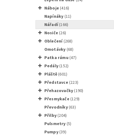
náboje
(416)
napínáky
(11)
nářadí
(166)
nosiče
(26)
Sada im
oblečení
(268)
omotávky
(68)
patka rámu
(47)
pedály
(152)
pláště
(601)
FORCE 7
představce
(223)
přehazovačky
(190)
přesmykače
(129)
převodníky
(63)
přilby
(204)
pulsmetry
(5)
ELITE l
pumpy
(39)