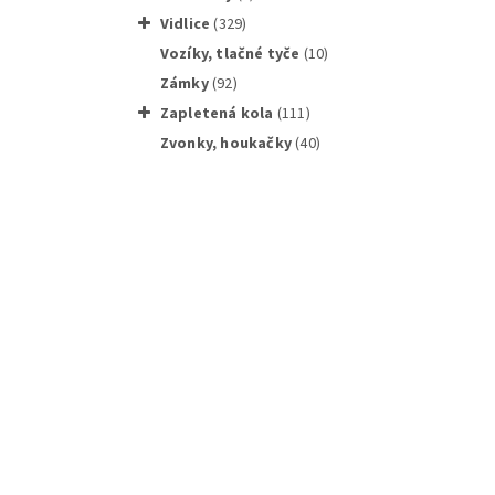
vidlice
(329)
vozíky, tlačné tyče
(10)
zámky
(92)
zapletená kola
(111)
zvonky, houkačky
(40)
FERDUS 
Stahová