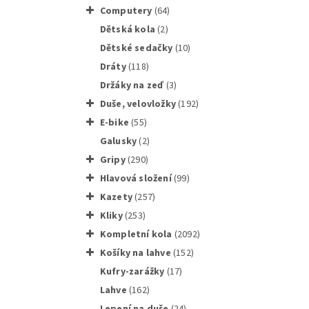
computery
(64)
dětská kola
(2)
dětské sedačky
(10)
Montpák
dráty
(118)
držáky na zeď
(3)
duše, velovložky
(192)
e-bike
(55)
galusky
(2)
gripy
(290)
Páka s 
hlavová složení
(99)
kazety
(257)
kliky
(253)
Kompletní kola
(2092)
košíky na lahve
(152)
kufry-zarážky
(17)
MAX 1 H
lahve
(162)
lepení na duše
(24)